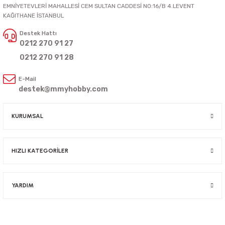
EMNİYETEVLERİ MAHALLESİ CEM SULTAN CADDESİ NO:16/B 4.LEVENT
KAĞITHANE İSTANBUL
Destek Hattı
0212 270 91 27
0212 270 91 28
E-Mail
destek@mmyhobby.com
KURUMSAL
HIZLI KATEGORİLER
YARDIM