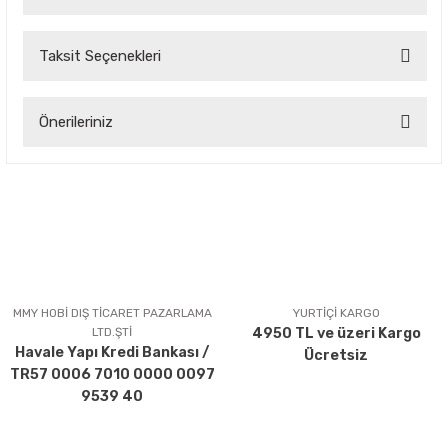
Taksit Seçenekleri
Bu ürüne ilk yorumu siz yapın!
Önerileriniz
Yorum Yaz
Bu ürünün fiyat bilgisi, resim, ürün açıklamalarında ve diğer
konularda yetersiz gördüğünüz noktaları öneri formunu
kullanarak tarafımıza iletebilirsiniz.
Görüş ve önerileriniz için teşekkür ederiz.
Ürün resmi kalitesiz, bozuk veya görüntülenemiyor.
Ürün açıklamasında eksik bilgiler bulunuyor.
MMY HOBİ DIŞ TİCARET PAZARLAMA
YURTİÇİ KARGO
LTD.ŞTİ
4950 TL ve üzeri Kargo
Ürün bilgilerinde hatalar bulunuyor.
Havale Yapı Kredi Bankası /
Ücretsiz
Ürün fiyatı diğer sitelerden daha pahalı.
TR57 0006 7010 0000 0097
Bu ürüne benzer farklı alternatifler olmalı.
9539 40