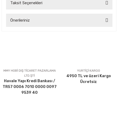
Taksit Seçenekleri
Bu ürüne ilk yorumu siz yapın!
Önerileriniz
Yorum Yaz
Bu ürünün fiyat bilgisi, resim, ürün açıklamalarında ve diğer
konularda yetersiz gördüğünüz noktaları öneri formunu
kullanarak tarafımıza iletebilirsiniz.
Görüş ve önerileriniz için teşekkür ederiz.
Ürün resmi kalitesiz, bozuk veya görüntülenemiyor.
Ürün açıklamasında eksik bilgiler bulunuyor.
MMY HOBİ DIŞ TİCARET PAZARLAMA
YURTİÇİ KARGO
LTD.ŞTİ
4950 TL ve üzeri Kargo
Ürün bilgilerinde hatalar bulunuyor.
Havale Yapı Kredi Bankası /
Ücretsiz
Ürün fiyatı diğer sitelerden daha pahalı.
TR57 0006 7010 0000 0097
Bu ürüne benzer farklı alternatifler olmalı.
9539 40