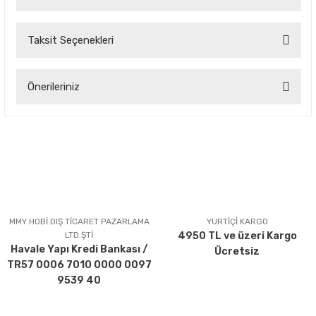
Taksit Seçenekleri
Bu ürüne ilk yorumu siz yapın!
Önerileriniz
Yorum Yaz
Bu ürünün fiyat bilgisi, resim, ürün açıklamalarında ve diğer
konularda yetersiz gördüğünüz noktaları öneri formunu
kullanarak tarafımıza iletebilirsiniz.
Görüş ve önerileriniz için teşekkür ederiz.
Ürün resmi kalitesiz, bozuk veya görüntülenemiyor.
Ürün açıklamasında eksik bilgiler bulunuyor.
MMY HOBİ DIŞ TİCARET PAZARLAMA
YURTİÇİ KARGO
LTD.ŞTİ
4950 TL ve üzeri Kargo
Ürün bilgilerinde hatalar bulunuyor.
Havale Yapı Kredi Bankası /
Ücretsiz
Ürün fiyatı diğer sitelerden daha pahalı.
TR57 0006 7010 0000 0097
Bu ürüne benzer farklı alternatifler olmalı.
9539 40