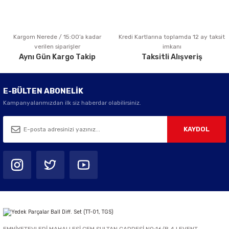
Kargom Nerede / 15:00’a kadar
Kredi Kartlarına toplamda 12 ay taksit
Gönder
verilen siparişler
imkanı
Aynı Gün Kargo Takip
Taksitli Alışveriş
E-BÜLTEN ABONELİK
Kampanyalarımızdan ilk siz haberdar olabilirsiniz.
KAYDOL
EMNİYETEVLERİ MAHALLESİ CEM SULTAN CADDESİ NO:16/B 4.LEVENT