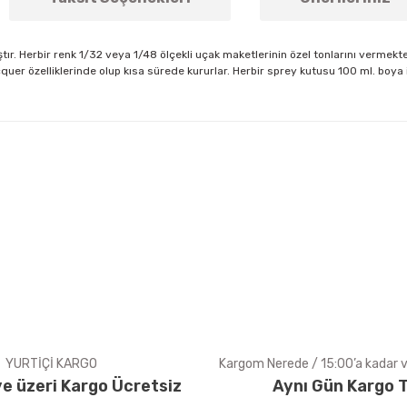
tır. Herbir renk 1/32 veya 1/48 ölçekli uçak maketlerinin özel tonlarını vermek
acquer özelliklerinde olup kısa sürede kururlar. Herbir sprey kutusu 100 ml. boy
arda yetersiz gördüğünüz noktaları öneri formunu kullanarak tarafımıza ile
Bu ürüne ilk yorumu siz yapın!
Yorum Yaz
YURTİÇİ KARGO
Kargom Nerede / 15:00’a kadar ve
e üzeri Kargo Ücretsiz
Aynı Gün Kargo T