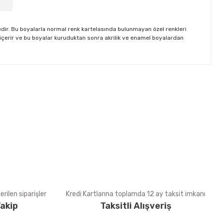
tedir. Bu boyalarla normal renk kartelasında bulunmayan özel renkleri
a içerir ve bu boyalar kuruduktan sonra akrilik ve enamel boyalardan
tebilirsiniz.
rilen siparişler
Kredi Kartlarına toplamda 12 ay taksit imkanı
akip
Taksitli Alışveriş