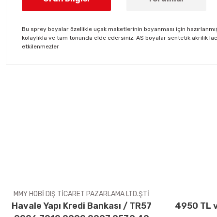
Bu sprey boyalar özellikle uçak maketlerinin boyanması için hazırlanmış
kolaylıkla ve tam tonunda elde edersiniz. AS boyalar sentetik akrilik l
etkilenmezler
Bu ürünün fiyat bilgisi, resim, ürün açıklamalarında ve diğer konul
Görüş ve önerileriniz için teşekkür ederiz.
Ürün resmi kalitesiz, bozuk veya görüntülenemiyor.
Ürün açıklamasında eksik bilgiler bulunuyor.
Ürün bilgilerinde hatalar bulunuyor.
Ürün fiyatı diğer sitelerden daha pahalı.
Bu ürüne benzer farklı alternatifler olmalı.
MMY HOBİ DIŞ TİCARET PAZARLAMA LTD.ŞTİ
Havale Yapı Kredi Bankası / TR57
4950 TL v