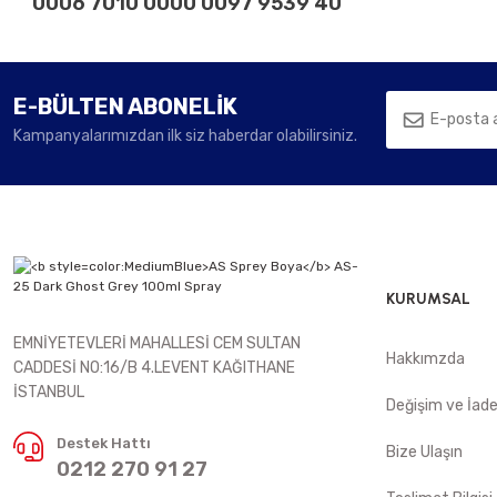
0006 7010 0000 0097 9539 40
E-BÜLTEN ABONELİK
Kampanyalarımızdan ilk siz haberdar olabilirsiniz.
KURUMSAL
EMNİYETEVLERİ MAHALLESİ CEM SULTAN
Hakkımzda
CADDESİ NO:16/B 4.LEVENT KAĞITHANE
İSTANBUL
Değişim ve İad
Destek Hattı
Bize Ulaşın
0212 270 91 27