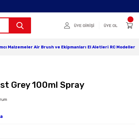
ÜYE GİRİŞİ
ÜYE OL
ımcı Malzemeler
Air Brush ve Ekipmanları
El Aletleri
RC Modeller
st Grey 100ml Spray
orum
ya