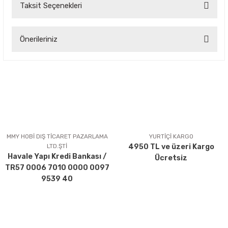
Taksit Seçenekleri
Bu ürüne ilk yorumu siz yapın!
Önerileriniz
Yorum Yaz
Bu ürünün fiyat bilgisi, resim, ürün açıklamalarında ve diğer
konularda yetersiz gördüğünüz noktaları öneri formunu
kullanarak tarafımıza iletebilirsiniz.
Görüş ve önerileriniz için teşekkür ederiz.
Ürün resmi kalitesiz, bozuk veya görüntülenemiyor.
Ürün açıklamasında eksik bilgiler bulunuyor.
MMY HOBİ DIŞ TİCARET PAZARLAMA
YURTİÇİ KARGO
LTD.ŞTİ
4950 TL ve üzeri Kargo
Ürün bilgilerinde hatalar bulunuyor.
Havale Yapı Kredi Bankası /
Ücretsiz
Ürün fiyatı diğer sitelerden daha pahalı.
TR57 0006 7010 0000 0097
Bu ürüne benzer farklı alternatifler olmalı.
9539 40