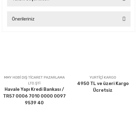
Bu ürüne ilk yorumu siz yapın!
Önerileriniz
Yorum Yaz
Bu ürünün fiyat bilgisi, resim, ürün açıklamalarında ve diğer
konularda yetersiz gördüğünüz noktaları öneri formunu
kullanarak tarafımıza iletebilirsiniz.
Görüş ve önerileriniz için teşekkür ederiz.
Ürün resmi kalitesiz, bozuk veya görüntülenemiyor.
Ürün açıklamasında eksik bilgiler bulunuyor.
MMY HOBİ DIŞ TİCARET PAZARLAMA
YURTİÇİ KARGO
LTD.ŞTİ
4950 TL ve üzeri Kargo
Ürün bilgilerinde hatalar bulunuyor.
Havale Yapı Kredi Bankası /
Ücretsiz
Ürün fiyatı diğer sitelerden daha pahalı.
TR57 0006 7010 0000 0097
Bu ürüne benzer farklı alternatifler olmalı.
9539 40