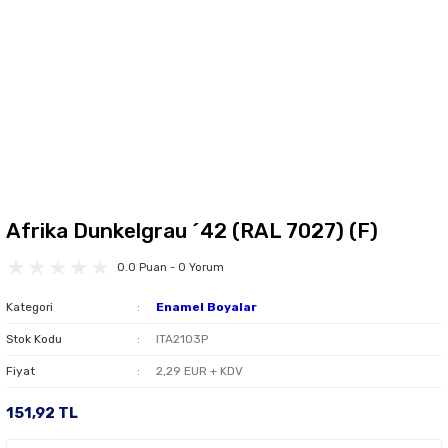
Afrika Dunkelgrau ´42 (RAL 7027) (F)
0.0 Puan - 0 Yorum
Kategori
Enamel Boyalar
Stok Kodu
ITA2103P
Fiyat
2,29 EUR + KDV
151,92 TL