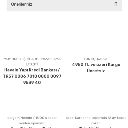
Önerileriniz
Yorum Yaz
Bu ürünün fiyat bilgisi, resim, ürün açıklamalarında ve diğer
konularda yetersiz gördüğünüz noktaları öneri formunu
kullanarak tarafımıza iletebilirsiniz.
Görüş ve önerileriniz için teşekkür ederiz.
Ürün resmi kalitesiz, bozuk veya görüntülenemiyor.
Ürün açıklamasında eksik bilgiler bulunuyor.
MMY HOBİ DIŞ TİCARET PAZARLAMA
YURTİÇİ KARGO
LTD.ŞTİ
4950 TL ve üzeri Kargo
Ürün bilgilerinde hatalar bulunuyor.
Havale Yapı Kredi Bankası /
Ücretsiz
Ürün fiyatı diğer sitelerden daha pahalı.
TR57 0006 7010 0000 0097
Bu ürüne benzer farklı alternatifler olmalı.
9539 40
Kargom Nerede / 15:00’a kadar
Kredi Kartlarına toplamda 12 ay taksit
Gönder
verilen siparişler
imkanı