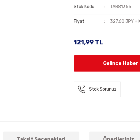
Stok Kodu
TAB81355
Fiyat
327,60 JPY + 
121,99 TL
Gelince Haber
Stok Sorunuz
Taksit Seçenekleri
Önerileriniz