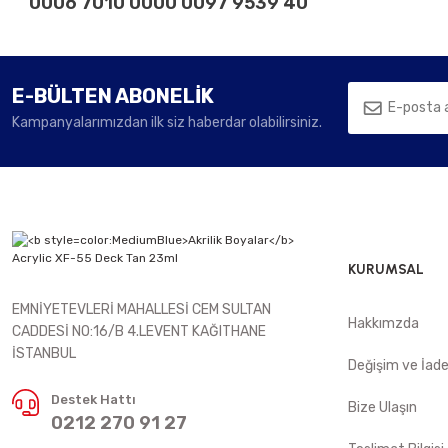
0006 7010 0000 0097 9539 40
E-BÜLTEN ABONELİK
Kampanyalarımızdan ilk siz haberdar olabilirsiniz.
KURUMSAL
EMNİYETEVLERİ MAHALLESİ CEM SULTAN
Hakkımzda
CADDESİ NO:16/B 4.LEVENT KAĞITHANE
İSTANBUL
Değişim ve İad
Destek Hattı
Bize Ulaşın
0212 270 91 27