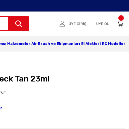
ÜYE GİRİŞİ
ÜYE OL
ımcı Malzemeler
Air Brush ve Ekipmanları
El Aletleri
RC Modeller
Deck Tan 23ml
orum
ar