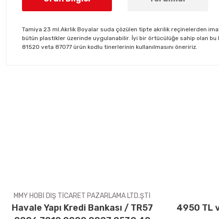
Tamiya 23 ml.Akrlik Boyalar suda çözülen tipte akrilik reçinelerden ima
bütün plastikler üzerinde uygulanabilir. İyi bir örtücülüğe sahip olan b
81520 veta 87077 ürün kodlu tinerlerinin kullanılmasını öneririz.
Bu ürünün fiyat bilgisi, resim, ürün açıklamalarında ve diğer konul
Görüş ve önerileriniz için teşekkür ederiz.
Ürün resmi kalitesiz, bozuk veya görüntülenemiyor.
Ürün açıklamasında eksik bilgiler bulunuyor.
Ürün bilgilerinde hatalar bulunuyor.
Ürün fiyatı diğer sitelerden daha pahalı.
Bu ürüne benzer farklı alternatifler olmalı.
MMY HOBİ DIŞ TİCARET PAZARLAMA LTD.ŞTİ
Havale Yapı Kredi Bankası / TR57
4950 TL v