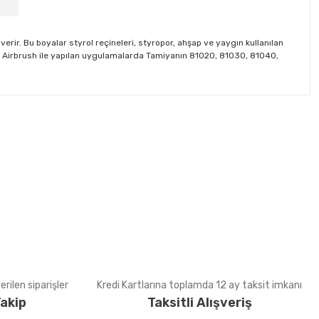
erir. Bu boyalar styrol reçineleri, styropor, ahşap ve yaygın kullanılan
iler. Airbrush ile yapılan uygulamalarda Tamiyanın 81020, 81030, 81040,
tebilirsiniz.
rilen siparişler
Kredi Kartlarına toplamda 12 ay taksit imkanı
akip
Taksitli Alışveriş