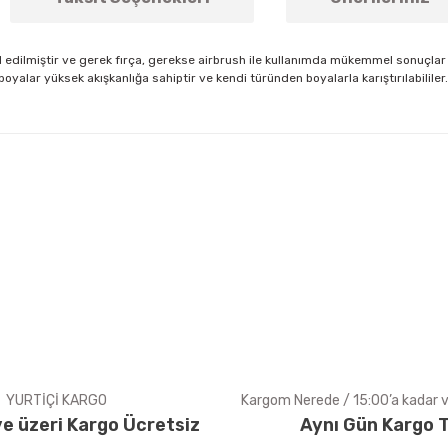
l edilmiştir ve gerek fırça, gerekse airbrush ile kullanımda mükemmel sonuçlar v
u boyalar yüksek akışkanlığa sahiptir ve kendi türünden boyalarla karıştırılabil
arda yetersiz gördüğünüz noktaları öneri formunu kullanarak tarafımıza ile
Bu ürüne ilk yorumu siz yapın!
Yorum Yaz
YURTİÇİ KARGO
Kargom Nerede / 15:00’a kadar ve
e üzeri Kargo Ücretsiz
Aynı Gün Kargo T