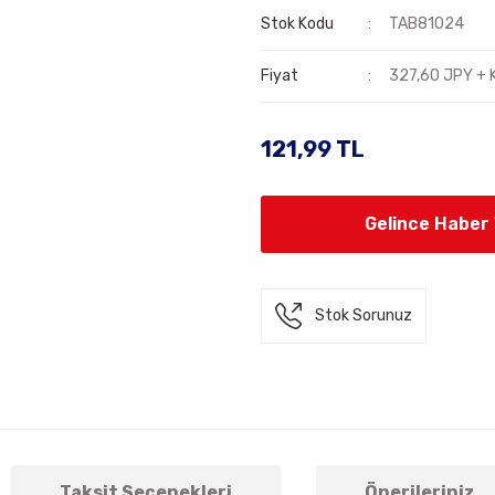
Stok Kodu
TAB81024
Fiyat
327,60 JPY + 
121,99 TL
Gelince Haber
Stok Sorunuz
Taksit Seçenekleri
Önerileriniz