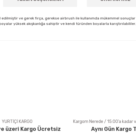
l edilmiştir ve gerek fırça, gerekse airbrush ile kullanımda mükemmel sonuçlar v
u boyalar yüksek akışkanlığa sahiptir ve kendi türünden boyalarla karıştırılabil
arda yetersiz gördüğünüz noktaları öneri formunu kullanarak tarafımıza ile
Bu ürüne ilk yorumu siz yapın!
Yorum Yaz
YURTİÇİ KARGO
Kargom Nerede / 15:00’a kadar ve
e üzeri Kargo Ücretsiz
Aynı Gün Kargo T