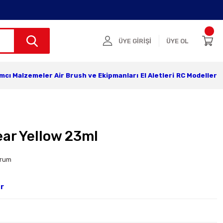
ÜYE GİRİŞİ
ÜYE OL
ımcı Malzemeler
Air Brush ve Ekipmanları
El Aletleri
RC Modeller
ear Yellow 23ml
orum
ar