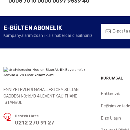
0006 7010 0000 0097 9539 40
E-BÜLTEN ABONELİK
Kampanyalarımızdan ilk siz haberdar olabilirsiniz.
KURUMSAL
EMNİYETEVLERİ MAHALLESİ CEM SULTAN
Hakkımzda
CADDESİ NO:16/B 4.LEVENT KAĞITHANE
İSTANBUL
Değişim ve İad
Destek Hattı
Bize Ulaşın
0212 270 91 27