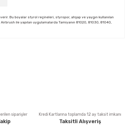
erir. Bu boyalar styrol reçineleri, styropor, ahşap ve yaygın kullanılan
iler. Airbrush ile yapılan uygulamalarda Tamiyanın 81020, 81030, 81040,
tebilirsiniz.
rilen siparişler
Kredi Kartlarına toplamda 12 ay taksit imkanı
akip
Taksitli Alışveriş