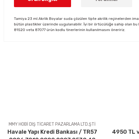
Tamiya 23 ml.Akrlik Boyalar suda çözülen tipte akrilik reçinelerden ima
bütün plastikler üzerinde uygulanabilir. İyi bir örtücülüğe sahip olan b
81520 veta 87077 ürün kodlu tinerlerinin kullanılmasını öneririz.
Bu ürünün fiyat bilgisi, resim, ürün açıklamalarında ve diğer konul
Görüş ve önerileriniz için teşekkür ederiz.
Ürün resmi kalitesiz, bozuk veya görüntülenemiyor.
Ürün açıklamasında eksik bilgiler bulunuyor.
Ürün bilgilerinde hatalar bulunuyor.
Ürün fiyatı diğer sitelerden daha pahalı.
Bu ürüne benzer farklı alternatifler olmalı.
MMY HOBİ DIŞ TİCARET PAZARLAMA LTD.ŞTİ
Havale Yapı Kredi Bankası / TR57
4950 TL v