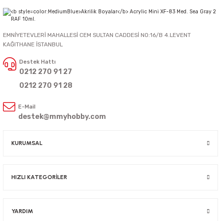
EMNİYETEVLERİ MAHALLESİ CEM SULTAN CADDESİ NO:16/B 4.LEVENT
KAĞITHANE İSTANBUL
Destek Hattı
0212 270 91 27
0212 270 91 28
E-Mail
destek@mmyhobby.com
KURUMSAL
HIZLI KATEGORİLER
YARDIM