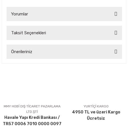
Yorumlar
Taksit Seçenekleri
Bu ürüne ilk yorumu siz yapın!
Önerileriniz
Yorum Yaz
Bu ürünün fiyat bilgisi, resim, ürün açıklamalarında ve diğer
konularda yetersiz gördüğünüz noktaları öneri formunu
kullanarak tarafımıza iletebilirsiniz.
Görüş ve önerileriniz için teşekkür ederiz.
Ürün resmi kalitesiz, bozuk veya görüntülenemiyor.
Ürün açıklamasında eksik bilgiler bulunuyor.
MMY HOBİ DIŞ TİCARET PAZARLAMA
YURTİÇİ KARGO
LTD.ŞTİ
4950 TL ve üzeri Kargo
Ürün bilgilerinde hatalar bulunuyor.
Havale Yapı Kredi Bankası /
Ücretsiz
Ürün fiyatı diğer sitelerden daha pahalı.
TR57 0006 7010 0000 0097