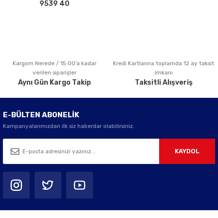
Bu ürüne benzer farklı alternatifler olmalı.
9539 40
Kargom Nerede / 15:00’a kadar
Kredi Kartlarına toplamda 12 ay taksit
Gönder
verilen siparişler
imkanı
Aynı Gün Kargo Takip
Taksitli Alışveriş
E-BÜLTEN ABONELİK
Kampanyalarımızdan ilk siz haberdar olabilirsiniz.
KAYDOL