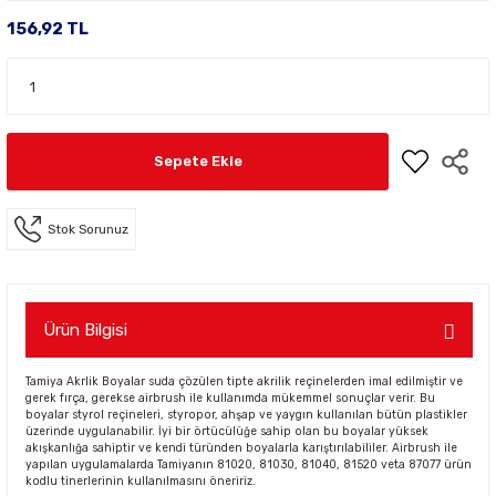
156,92 TL
Sepete Ekle
Stok Sorunuz
Ürün Bilgisi
Tamiya Akrlik Boyalar suda çözülen tipte akrilik reçinelerden imal edilmiştir ve
gerek fırça, gerekse airbrush ile kullanımda mükemmel sonuçlar verir. Bu
boyalar styrol reçineleri, styropor, ahşap ve yaygın kullanılan bütün plastikler
üzerinde uygulanabilir. İyi bir örtücülüğe sahip olan bu boyalar yüksek
akışkanlığa sahiptir ve kendi türünden boyalarla karıştırılabililer. Airbrush ile
yapılan uygulamalarda Tamiyanın 81020, 81030, 81040, 81520 veta 87077 ürün
kodlu tinerlerinin kullanılmasını öneririz.