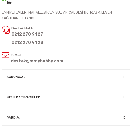
EMNİYETEVLERİ MAHALLESİ CEM SULTAN CADDESİ NO:16/B 4.LEVENT
KAĞITHANE İSTANBUL
Destek Hattı
0212 270 91 27
0212 270 91 28
E-Mail
destek@mmyhobby.com
KURUMSAL
HIZLI KATEGORİLER
YARDIM