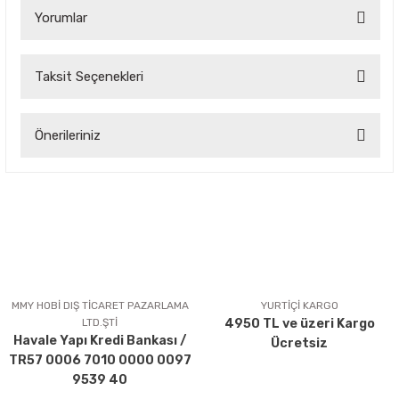
Yorumlar
Taksit Seçenekleri
Bu ürüne ilk yorumu siz yapın!
Önerileriniz
Yorum Yaz
Bu ürünün fiyat bilgisi, resim, ürün açıklamalarında ve diğer
konularda yetersiz gördüğünüz noktaları öneri formunu
kullanarak tarafımıza iletebilirsiniz.
Görüş ve önerileriniz için teşekkür ederiz.
Ürün resmi kalitesiz, bozuk veya görüntülenemiyor.
Ürün açıklamasında eksik bilgiler bulunuyor.
MMY HOBİ DIŞ TİCARET PAZARLAMA
YURTİÇİ KARGO
LTD.ŞTİ
4950 TL ve üzeri Kargo
Ürün bilgilerinde hatalar bulunuyor.
Havale Yapı Kredi Bankası /
Ücretsiz
Ürün fiyatı diğer sitelerden daha pahalı.
TR57 0006 7010 0000 0097
Bu ürüne benzer farklı alternatifler olmalı.
9539 40