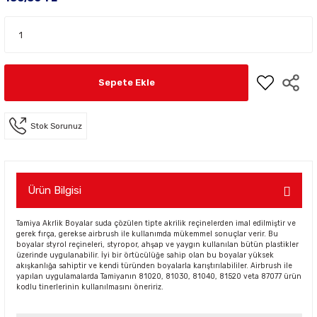
Sepete Ekle
Stok Sorunuz
Ürün Bilgisi
Tamiya Akrlik Boyalar suda çözülen tipte akrilik reçinelerden imal edilmiştir ve
gerek fırça, gerekse airbrush ile kullanımda mükemmel sonuçlar verir. Bu
boyalar styrol reçineleri, styropor, ahşap ve yaygın kullanılan bütün plastikler
üzerinde uygulanabilir. İyi bir örtücülüğe sahip olan bu boyalar yüksek
akışkanlığa sahiptir ve kendi türünden boyalarla karıştırılabililer. Airbrush ile
yapılan uygulamalarda Tamiyanın 81020, 81030, 81040, 81520 veta 87077 ürün
kodlu tinerlerinin kullanılmasını öneririz.