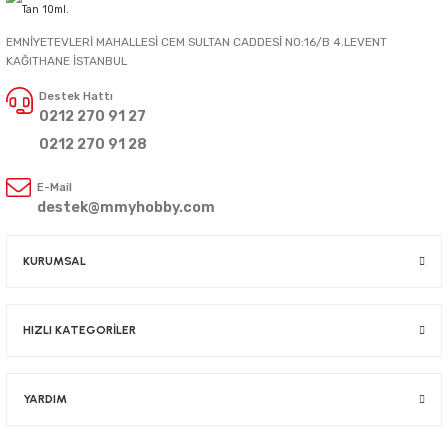
EMNİYETEVLERİ MAHALLESİ CEM SULTAN CADDESİ NO:16/B 4.LEVENT
KAĞITHANE İSTANBUL
Destek Hattı
0212 270 91 27
0212 270 91 28
E-Mail
destek@mmyhobby.com
KURUMSAL
HIZLI KATEGORİLER
YARDIM