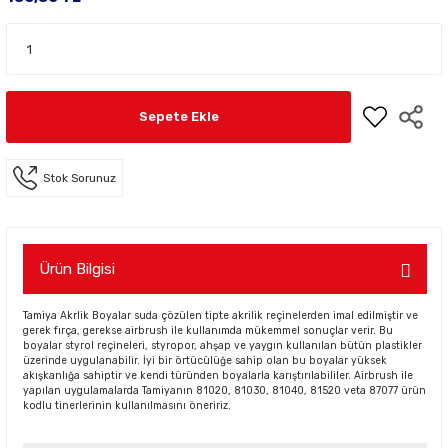
Sepete Ekle
Stok Sorunuz
Ürün Bilgisi
Tamiya Akrlik Boyalar suda çözülen tipte akrilik reçinelerden imal edilmiştir ve
gerek fırça, gerekse airbrush ile kullanımda mükemmel sonuçlar verir. Bu
boyalar styrol reçineleri, styropor, ahşap ve yaygın kullanılan bütün plastikler
üzerinde uygulanabilir. İyi bir örtücülüğe sahip olan bu boyalar yüksek
akışkanlığa sahiptir ve kendi türünden boyalarla karıştırılabililer. Airbrush ile
yapılan uygulamalarda Tamiyanın 81020, 81030, 81040, 81520 veta 87077 ürün
kodlu tinerlerinin kullanılmasını öneririz.