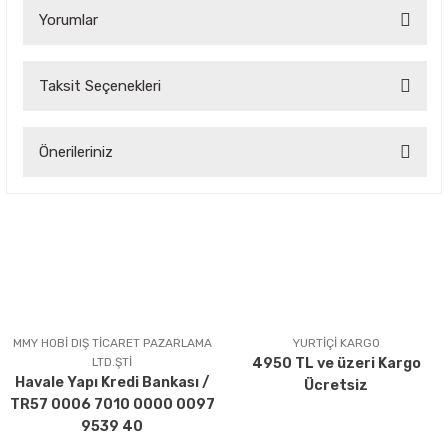
Yorumlar
Taksit Seçenekleri
Bu ürüne ilk yorumu siz yapın!
Önerileriniz
Yorum Yaz
Bu ürünün fiyat bilgisi, resim, ürün açıklamalarında ve diğer
konularda yetersiz gördüğünüz noktaları öneri formunu
kullanarak tarafımıza iletebilirsiniz.
Görüş ve önerileriniz için teşekkür ederiz.
Ürün resmi kalitesiz, bozuk veya görüntülenemiyor.
Ürün açıklamasında eksik bilgiler bulunuyor.
MMY HOBİ DIŞ TİCARET PAZARLAMA
YURTİÇİ KARGO
LTD.ŞTİ
4950 TL ve üzeri Kargo
Ürün bilgilerinde hatalar bulunuyor.
Havale Yapı Kredi Bankası /
Ücretsiz
Ürün fiyatı diğer sitelerden daha pahalı.
TR57 0006 7010 0000 0097
Bu ürüne benzer farklı alternatifler olmalı.
9539 40