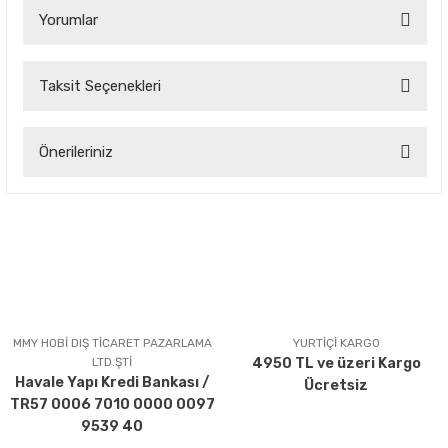
Yorumlar
Taksit Seçenekleri
Bu ürüne ilk yorumu siz yapın!
Önerileriniz
Yorum Yaz
Bu ürünün fiyat bilgisi, resim, ürün açıklamalarında ve diğer
konularda yetersiz gördüğünüz noktaları öneri formunu
kullanarak tarafımıza iletebilirsiniz.
Görüş ve önerileriniz için teşekkür ederiz.
Ürün resmi kalitesiz, bozuk veya görüntülenemiyor.
Ürün açıklamasında eksik bilgiler bulunuyor.
MMY HOBİ DIŞ TİCARET PAZARLAMA
YURTİÇİ KARGO
LTD.ŞTİ
4950 TL ve üzeri Kargo
Ürün bilgilerinde hatalar bulunuyor.
Havale Yapı Kredi Bankası /
Ücretsiz
Ürün fiyatı diğer sitelerden daha pahalı.
TR57 0006 7010 0000 0097
Bu ürüne benzer farklı alternatifler olmalı.
9539 40