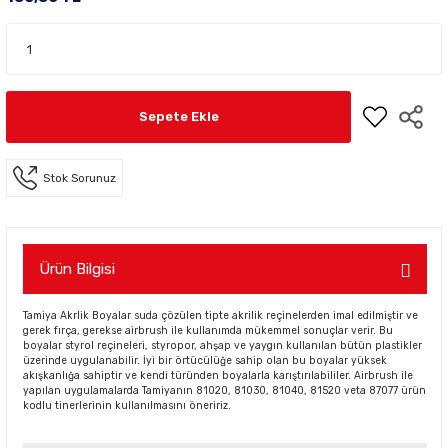
Sepete Ekle
Stok Sorunuz
Ürün Bilgisi
Tamiya Akrlik Boyalar suda çözülen tipte akrilik reçinelerden imal edilmiştir ve
gerek fırça, gerekse airbrush ile kullanımda mükemmel sonuçlar verir. Bu
boyalar styrol reçineleri, styropor, ahşap ve yaygın kullanılan bütün plastikler
üzerinde uygulanabilir. İyi bir örtücülüğe sahip olan bu boyalar yüksek
akışkanlığa sahiptir ve kendi türünden boyalarla karıştırılabililer. Airbrush ile
yapılan uygulamalarda Tamiyanın 81020, 81030, 81040, 81520 veta 87077 ürün
kodlu tinerlerinin kullanılmasını öneririz.