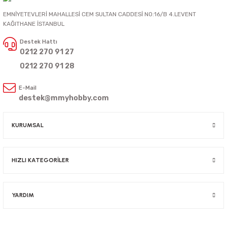
EMNİYETEVLERİ MAHALLESİ CEM SULTAN CADDESİ NO:16/B 4.LEVENT
KAĞITHANE İSTANBUL
Destek Hattı
0212 270 91 27
0212 270 91 28
E-Mail
destek@mmyhobby.com
KURUMSAL
HIZLI KATEGORİLER
YARDIM