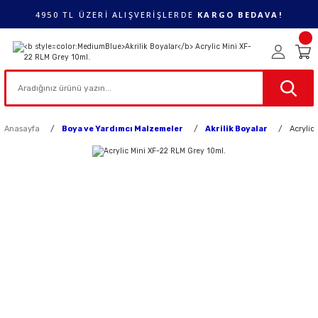
4950 TL ÜZERİ ALIŞVERİŞLERDE
KARGO BEDAVA!
Anasayfa
Boya ve Yardımcı Malzemeler
Akrilik Boyalar
Acrylic