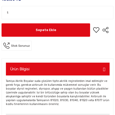
Sepete Ekle
Stok Sorunuz
Ürün Bilgisi
Tamiya Akrlik Boyalar suda çözülen tipte akrilik reçinelerden imal edilmiştir ve
gerek fırça, gerekse airbrush ile kullanımda mükemmel sonuçlar verir. Bu
boyalar styrol reçineleri, styropor, ahşap ve yaygın kullanılan bütün plastikler
üzerinde uygulanabilir. İyi bir örtücülüğe sahip olan bu boyalar yüksek
akışkanlığa sahiptir ve kendi türünden boyalarla karıştırılabililer. Airbrush ile
yapılan uygulamalarda Tamiyanın 81020, 81030, 81040, 81520 veta 87077 ürün
kodlu tinerlerinin kullanılmasını öneririz.