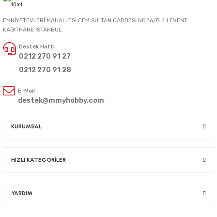
EMNİYETEVLERİ MAHALLESİ CEM SULTAN CADDESİ NO:16/B 4.LEVENT
KAĞITHANE İSTANBUL
Destek Hattı
0212 270 91 27
0212 270 91 28
E-Mail
destek@mmyhobby.com
KURUMSAL
HIZLI KATEGORİLER
YARDIM