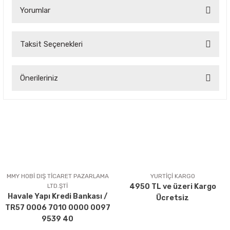
Yorumlar
Taksit Seçenekleri
Bu ürüne ilk yorumu siz yapın!
Önerileriniz
Yorum Yaz
Bu ürünün fiyat bilgisi, resim, ürün açıklamalarında ve diğer
konularda yetersiz gördüğünüz noktaları öneri formunu
kullanarak tarafımıza iletebilirsiniz.
Görüş ve önerileriniz için teşekkür ederiz.
Ürün resmi kalitesiz, bozuk veya görüntülenemiyor.
Ürün açıklamasında eksik bilgiler bulunuyor.
MMY HOBİ DIŞ TİCARET PAZARLAMA
YURTİÇİ KARGO
LTD.ŞTİ
4950 TL ve üzeri Kargo
Ürün bilgilerinde hatalar bulunuyor.
Havale Yapı Kredi Bankası /
Ücretsiz
Ürün fiyatı diğer sitelerden daha pahalı.
TR57 0006 7010 0000 0097
Bu ürüne benzer farklı alternatifler olmalı.
9539 40