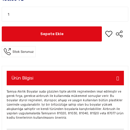
Sepete Ekle
Stok Sorunuz
Ürün Bilgisi
Tamiya Akrlik Boyalar suda çözülen tipte akrilik reçinelerden imal edilmiştir ve
gerek fırça, gerekse airbrush ile kullanımda mükemmel sonuçlar verir. Bu
boyalar styrol reçineleri, styropor, ahşap ve yaygın kullanılan bütün plastikler
üzerinde uygulanabilir. İyi bir örtücülüğe sahip olan bu boyalar yüksek
akışkanlığa sahiptir ve kendi türünden boyalarla karıştırılabililer. Airbrush ile
yapılan uygulamalarda Tamiyanın 81020, 81030, 81040, 81520 veta 87077 ürün
kodlu tinerlerinin kullanılmasını öneririz.