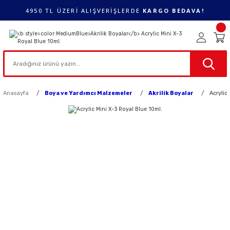
4950 TL ÜZERİ ALIŞVERİŞLERDE
KARGO BEDAVA!
Anasayfa
Boya ve Yardımcı Malzemeler
Akrilik Boyalar
Acrylic