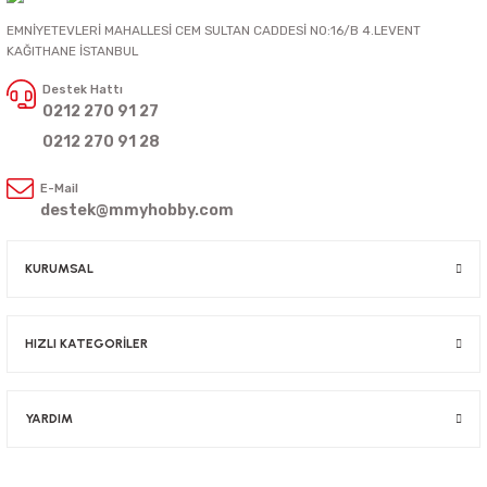
EMNİYETEVLERİ MAHALLESİ CEM SULTAN CADDESİ NO:16/B 4.LEVENT
KAĞITHANE İSTANBUL
Destek Hattı
0212 270 91 27
0212 270 91 28
E-Mail
destek@mmyhobby.com
KURUMSAL
HIZLI KATEGORİLER
YARDIM