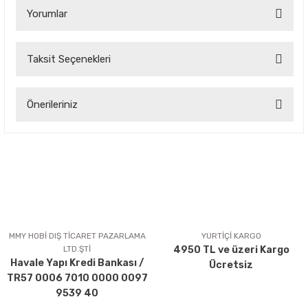
Yorumlar
Taksit Seçenekleri
Bu ürüne ilk yorumu siz yapın!
Önerileriniz
Yorum Yaz
Bu ürünün fiyat bilgisi, resim, ürün açıklamalarında ve diğer
konularda yetersiz gördüğünüz noktaları öneri formunu
kullanarak tarafımıza iletebilirsiniz.
Görüş ve önerileriniz için teşekkür ederiz.
Ürün resmi kalitesiz, bozuk veya görüntülenemiyor.
Ürün açıklamasında eksik bilgiler bulunuyor.
MMY HOBİ DIŞ TİCARET PAZARLAMA
YURTİÇİ KARGO
LTD.ŞTİ
4950 TL ve üzeri Kargo
Ürün bilgilerinde hatalar bulunuyor.
Havale Yapı Kredi Bankası /
Ücretsiz
Ürün fiyatı diğer sitelerden daha pahalı.
TR57 0006 7010 0000 0097
Bu ürüne benzer farklı alternatifler olmalı.
9539 40