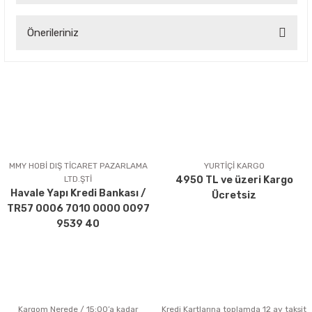
Önerileriniz
Yorum Yaz
Bu ürünün fiyat bilgisi, resim, ürün açıklamalarında ve diğer
konularda yetersiz gördüğünüz noktaları öneri formunu
kullanarak tarafımıza iletebilirsiniz.
Görüş ve önerileriniz için teşekkür ederiz.
Ürün resmi kalitesiz, bozuk veya görüntülenemiyor.
Ürün açıklamasında eksik bilgiler bulunuyor.
MMY HOBİ DIŞ TİCARET PAZARLAMA
YURTİÇİ KARGO
LTD.ŞTİ
4950 TL ve üzeri Kargo
Ürün bilgilerinde hatalar bulunuyor.
Havale Yapı Kredi Bankası /
Ücretsiz
Ürün fiyatı diğer sitelerden daha pahalı.
TR57 0006 7010 0000 0097
Bu ürüne benzer farklı alternatifler olmalı.
9539 40
Kargom Nerede / 15:00’a kadar
Kredi Kartlarına toplamda 12 ay taksit
Gönder