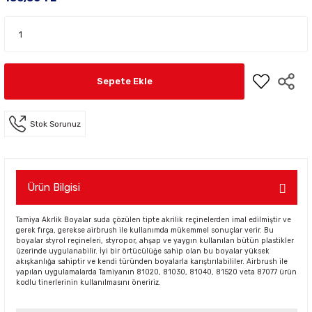
Sepete Ekle
Stok Sorunuz
Ürün Bilgisi
Tamiya Akrlik Boyalar suda çözülen tipte akrilik reçinelerden imal edilmiştir ve
gerek fırça, gerekse airbrush ile kullanımda mükemmel sonuçlar verir. Bu
boyalar styrol reçineleri, styropor, ahşap ve yaygın kullanılan bütün plastikler
üzerinde uygulanabilir. İyi bir örtücülüğe sahip olan bu boyalar yüksek
akışkanlığa sahiptir ve kendi türünden boyalarla karıştırılabililer. Airbrush ile
yapılan uygulamalarda Tamiyanın 81020, 81030, 81040, 81520 veta 87077 ürün
kodlu tinerlerinin kullanılmasını öneririz.