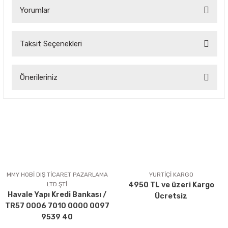
Yorumlar
Taksit Seçenekleri
Bu ürüne ilk yorumu siz yapın!
Önerileriniz
Yorum Yaz
Bu ürünün fiyat bilgisi, resim, ürün açıklamalarında ve diğer
konularda yetersiz gördüğünüz noktaları öneri formunu
kullanarak tarafımıza iletebilirsiniz.
Görüş ve önerileriniz için teşekkür ederiz.
Ürün resmi kalitesiz, bozuk veya görüntülenemiyor.
Ürün açıklamasında eksik bilgiler bulunuyor.
MMY HOBİ DIŞ TİCARET PAZARLAMA
YURTİÇİ KARGO
LTD.ŞTİ
4950 TL ve üzeri Kargo
Ürün bilgilerinde hatalar bulunuyor.
Havale Yapı Kredi Bankası /
Ücretsiz
Ürün fiyatı diğer sitelerden daha pahalı.
TR57 0006 7010 0000 0097
Bu ürüne benzer farklı alternatifler olmalı.
9539 40