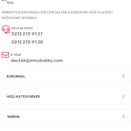
EMNİYETEVLERİ MAHALLESİ CEM SULTAN CADDESİ NO:16/B 4.LEVENT
KAĞITHANE İSTANBUL
Destek Hattı
0212 270 91 27
0212 270 91 28
E-Mail
destek@mmyhobby.com
KURUMSAL
HIZLI KATEGORİLER
YARDIM