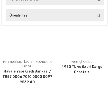
Bu ürüne ilk yorumu siz yapın!
Önerileriniz
Yorum Yaz
Bu ürünün fiyat bilgisi, resim, ürün açıklamalarında ve diğer
konularda yetersiz gördüğünüz noktaları öneri formunu
kullanarak tarafımıza iletebilirsiniz.
Görüş ve önerileriniz için teşekkür ederiz.
Ürün resmi kalitesiz, bozuk veya görüntülenemiyor.
Ürün açıklamasında eksik bilgiler bulunuyor.
MMY HOBİ DIŞ TİCARET PAZARLAMA
YURTİÇİ KARGO
LTD.ŞTİ
4950 TL ve üzeri Kargo
Ürün bilgilerinde hatalar bulunuyor.
Havale Yapı Kredi Bankası /
Ücretsiz
Ürün fiyatı diğer sitelerden daha pahalı.
TR57 0006 7010 0000 0097
Bu ürüne benzer farklı alternatifler olmalı.
9539 40