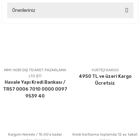
Önerileriniz
Yorum Yaz
Bu ürünün fiyat bilgisi, resim, ürün açıklamalarında ve diğer
konularda yetersiz gördüğünüz noktaları öneri formunu
kullanarak tarafımıza iletebilirsiniz.
Görüş ve önerileriniz için teşekkür ederiz.
Ürün resmi kalitesiz, bozuk veya görüntülenemiyor.
Ürün açıklamasında eksik bilgiler bulunuyor.
MMY HOBİ DIŞ TİCARET PAZARLAMA
YURTİÇİ KARGO
LTD.ŞTİ
4950 TL ve üzeri Kargo
Ürün bilgilerinde hatalar bulunuyor.
Havale Yapı Kredi Bankası /
Ücretsiz
Ürün fiyatı diğer sitelerden daha pahalı.
TR57 0006 7010 0000 0097
Bu ürüne benzer farklı alternatifler olmalı.
9539 40
Kargom Nerede / 15:00’a kadar
Kredi Kartlarına toplamda 12 ay taksit
Gönder