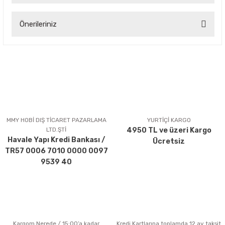
Önerileriniz
Yorum Yaz
Bu ürünün fiyat bilgisi, resim, ürün açıklamalarında ve diğer
konularda yetersiz gördüğünüz noktaları öneri formunu
kullanarak tarafımıza iletebilirsiniz.
Görüş ve önerileriniz için teşekkür ederiz.
Ürün resmi kalitesiz, bozuk veya görüntülenemiyor.
Ürün açıklamasında eksik bilgiler bulunuyor.
MMY HOBİ DIŞ TİCARET PAZARLAMA
YURTİÇİ KARGO
LTD.ŞTİ
4950 TL ve üzeri Kargo
Ürün bilgilerinde hatalar bulunuyor.
Havale Yapı Kredi Bankası /
Ücretsiz
Ürün fiyatı diğer sitelerden daha pahalı.
TR57 0006 7010 0000 0097
Bu ürüne benzer farklı alternatifler olmalı.
9539 40
Kargom Nerede / 15:00’a kadar
Kredi Kartlarına toplamda 12 ay taksit
Gönder