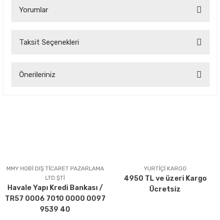
Yorumlar
Taksit Seçenekleri
Bu ürüne ilk yorumu siz yapın!
Önerileriniz
Yorum Yaz
Bu ürünün fiyat bilgisi, resim, ürün açıklamalarında ve diğer
konularda yetersiz gördüğünüz noktaları öneri formunu
kullanarak tarafımıza iletebilirsiniz.
Görüş ve önerileriniz için teşekkür ederiz.
Ürün resmi kalitesiz, bozuk veya görüntülenemiyor.
Ürün açıklamasında eksik bilgiler bulunuyor.
MMY HOBİ DIŞ TİCARET PAZARLAMA
YURTİÇİ KARGO
LTD.ŞTİ
4950 TL ve üzeri Kargo
Ürün bilgilerinde hatalar bulunuyor.
Havale Yapı Kredi Bankası /
Ücretsiz
Ürün fiyatı diğer sitelerden daha pahalı.
TR57 0006 7010 0000 0097
Bu ürüne benzer farklı alternatifler olmalı.
9539 40