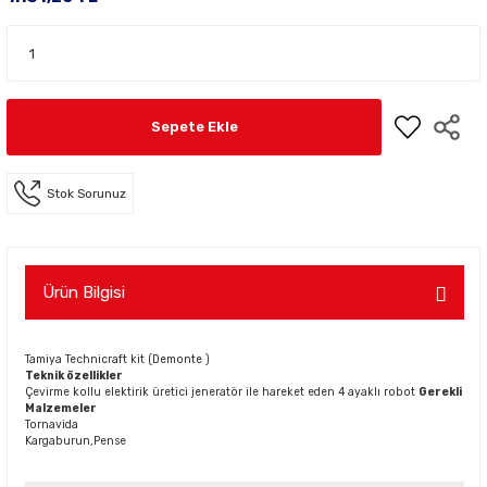
Sepete Ekle
Stok Sorunuz
Ürün Bilgisi
Tamiya Technicraft kit (Demonte )
Teknik özellikler
Çevirme kollu elektirik üretici jeneratör ile hareket eden 4 ayaklı robot
Gerekli
Malzemeler
Tornavida
Kargaburun,Pense