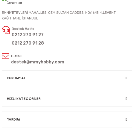
EMNİYETEVLERİ MAHALLESİ CEM SULTAN CADDESİ NO:16/B 4.LEVENT
KAĞITHANE İSTANBUL
Destek Hattı
0212 270 91 27
0212 270 91 28
E-Mail
destek@mmyhobby.com
KURUMSAL
HIZLI KATEGORİLER
YARDIM