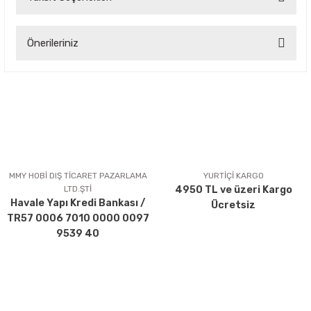
Bu ürüne ilk yorumu siz yapın!
Önerileriniz
Yorum Yaz
Bu ürünün fiyat bilgisi, resim, ürün açıklamalarında ve diğer
konularda yetersiz gördüğünüz noktaları öneri formunu
kullanarak tarafımıza iletebilirsiniz.
Görüş ve önerileriniz için teşekkür ederiz.
Ürün resmi kalitesiz, bozuk veya görüntülenemiyor.
Ürün açıklamasında eksik bilgiler bulunuyor.
MMY HOBİ DIŞ TİCARET PAZARLAMA
YURTİÇİ KARGO
LTD.ŞTİ
4950 TL ve üzeri Kargo
Ürün bilgilerinde hatalar bulunuyor.
Havale Yapı Kredi Bankası /
Ücretsiz
Ürün fiyatı diğer sitelerden daha pahalı.
TR57 0006 7010 0000 0097
Bu ürüne benzer farklı alternatifler olmalı.
9539 40