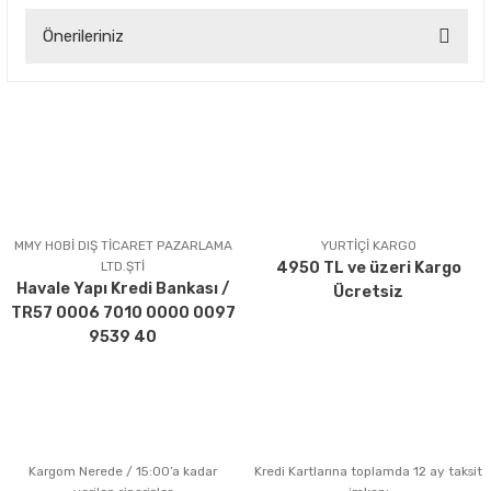
Önerileriniz
Yorum Yaz
Bu ürünün fiyat bilgisi, resim, ürün açıklamalarında ve diğer
konularda yetersiz gördüğünüz noktaları öneri formunu
kullanarak tarafımıza iletebilirsiniz.
Görüş ve önerileriniz için teşekkür ederiz.
Ürün resmi kalitesiz, bozuk veya görüntülenemiyor.
Ürün açıklamasında eksik bilgiler bulunuyor.
MMY HOBİ DIŞ TİCARET PAZARLAMA
YURTİÇİ KARGO
LTD.ŞTİ
4950 TL ve üzeri Kargo
Ürün bilgilerinde hatalar bulunuyor.
Havale Yapı Kredi Bankası /
Ücretsiz
Ürün fiyatı diğer sitelerden daha pahalı.
TR57 0006 7010 0000 0097
Bu ürüne benzer farklı alternatifler olmalı.
9539 40
Kargom Nerede / 15:00’a kadar
Kredi Kartlarına toplamda 12 ay taksit
Gönder