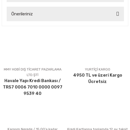
Önerileriniz
Yorum Yaz
Bu ürünün fiyat bilgisi, resim, ürün açıklamalarında ve diğer
konularda yetersiz gördüğünüz noktaları öneri formunu
kullanarak tarafımıza iletebilirsiniz.
Görüş ve önerileriniz için teşekkür ederiz.
Ürün resmi kalitesiz, bozuk veya görüntülenemiyor.
Ürün açıklamasında eksik bilgiler bulunuyor.
MMY HOBİ DIŞ TİCARET PAZARLAMA
YURTİÇİ KARGO
LTD.ŞTİ
4950 TL ve üzeri Kargo
Ürün bilgilerinde hatalar bulunuyor.
Havale Yapı Kredi Bankası /
Ücretsiz
Ürün fiyatı diğer sitelerden daha pahalı.
TR57 0006 7010 0000 0097
Bu ürüne benzer farklı alternatifler olmalı.
9539 40
Kargom Nerede / 15:00’a kadar
Kredi Kartlarına toplamda 12 ay taksit
Gönder