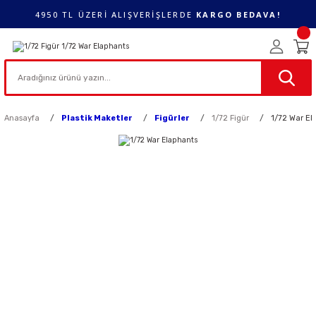
4950 TL ÜZERİ ALIŞVERİŞLERDE
KARGO BEDAVA!
Anasayfa
Plastik Maketler
Figürler
1/72 Figür
1/72 War El