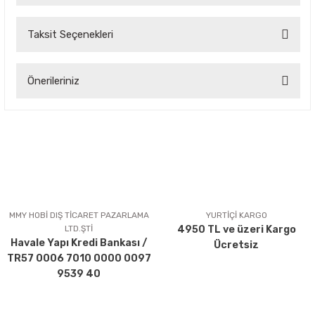
Taksit Seçenekleri
Bu ürüne ilk yorumu siz yapın!
Önerileriniz
Yorum Yaz
Bu ürünün fiyat bilgisi, resim, ürün açıklamalarında ve diğer
konularda yetersiz gördüğünüz noktaları öneri formunu
kullanarak tarafımıza iletebilirsiniz.
Görüş ve önerileriniz için teşekkür ederiz.
Ürün resmi kalitesiz, bozuk veya görüntülenemiyor.
Ürün açıklamasında eksik bilgiler bulunuyor.
MMY HOBİ DIŞ TİCARET PAZARLAMA
YURTİÇİ KARGO
LTD.ŞTİ
4950 TL ve üzeri Kargo
Ürün bilgilerinde hatalar bulunuyor.
Havale Yapı Kredi Bankası /
Ücretsiz
Ürün fiyatı diğer sitelerden daha pahalı.
TR57 0006 7010 0000 0097
Bu ürüne benzer farklı alternatifler olmalı.
9539 40