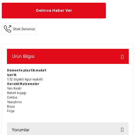
Gelince Haber Ver
Stok Sorunuz
Ürün Bilgisi
Demonte plastik maket
içerik
1:72 ölçekli figür maketi
Gerekli Malzemeler
Yan Keski
Maket bıçağı
Cımbız
Yapıştırıcı
Boya
Fırça
Yorumlar