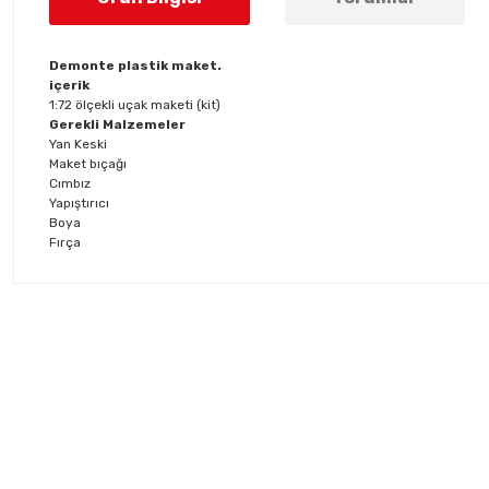
Demonte plastik maket.
içerik
1:72 ölçekli uçak maketi (kit)
Gerekli Malzemeler
Yan Keski
Maket bıçağı
Cımbız
Yapıştırıcı
Boya
Fırça
Bu ürünün fiyat bilgisi, resim, ürün açıklamalarında ve diğer konul
Görüş ve önerileriniz için teşekkür ederiz.
Ürün resmi kalitesiz, bozuk veya görüntülenemiyor.
Ürün açıklamasında eksik bilgiler bulunuyor.
Ürün bilgilerinde hatalar bulunuyor.