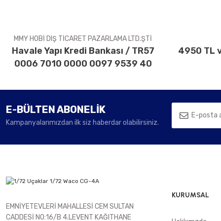
Ürün fiyatı diğer sitelerden daha pahalı.
Bu ürüne benzer farklı alternatifler olmalı.
MMY HOBİ DIŞ TİCARET PAZARLAMA LTD.ŞTİ
Havale Yapı Kredi Bankası / TR57
4950 TL v
0006 7010 0000 0097 9539 40
E-BÜLTEN ABONELİK
Kampanyalarımızdan ilk siz haberdar olabilirsiniz.
KURUMSAL
EMNİYETEVLERİ MAHALLESİ CEM SULTAN
CADDESİ NO:16/B 4.LEVENT KAĞITHANE