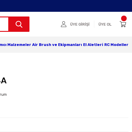
ÜYE GİRİŞİ
ÜYE OL
ımcı Malzemeler
Air Brush ve Ekipmanları
El Aletleri
RC Modeller
4A
orum