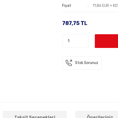
Fiyat
11,86 EUR + K
787,75 TL
Stok Sorunuz
Taksit Seçenekleri
Önerileriniz