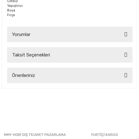
Cımbız
Yapıştırıcı
Boya
Fırça
Yorumlar
Taksit Seçenekleri
Bu ürüne ilk yorumu siz yapın!
Önerileriniz
Yorum Yaz
Bu ürünün fiyat bilgisi, resim, ürün açıklamalarında ve diğer
konularda yetersiz gördüğünüz noktaları öneri formunu
kullanarak tarafımıza iletebilirsiniz.
Görüş ve önerileriniz için teşekkür ederiz.
Ürün resmi kalitesiz, bozuk veya görüntülenemiyor.
Ürün açıklamasında eksik bilgiler bulunuyor.
MMY HOBİ DIŞ TİCARET PAZARLAMA
YURTİÇİ KARGO