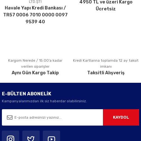
LTD.ŞTİ
4950 TL ve üzeri Kargo
Ürün bilgilerinde hatalar bulunuyor.
Havale Yapı Kredi Bankası /
Ücretsiz
Ürün fiyatı diğer sitelerden daha pahalı.
TR57 0006 7010 0000 0097
Bu ürüne benzer farklı alternatifler olmalı.
9539 40
Kargom Nerede / 15:00’a kadar
Kredi Kartlarına toplamda 12 ay taksit
Gönder
verilen siparişler
imkanı
Aynı Gün Kargo Takip
Taksitli Alışveriş
E-BÜLTEN ABONELİK
Kampanyalarımızdan ilk siz haberdar olabilirsiniz.
KAYDOL