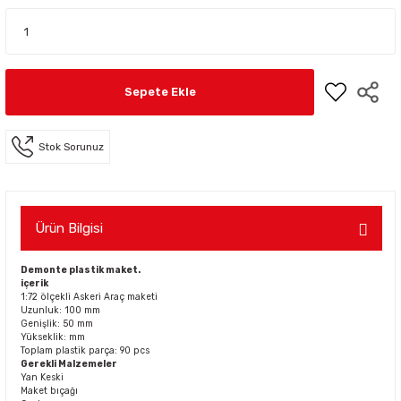
Sepete Ekle
Stok Sorunuz
Ürün Bilgisi
Demonte plastik maket.
içerik
1:72 ölçekli Askeri Araç maketi
Uzunluk: 100 mm
Genişlik: 50 mm
Yükseklik: mm
Toplam plastik parça: 90 pcs
Gerekli Malzemeler
Yan Keski
Maket bıçağı