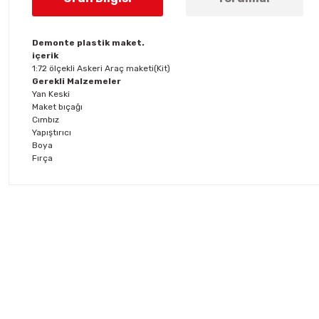
Demonte plastik maket.
içerik
1:72 ölçekli Askeri Araç maketi(Kit)
Gerekli Malzemeler
Yan Keski
Maket bıçağı
Cımbız
Yapıştırıcı
Boya
Fırça
Bu ürünün fiyat bilgisi, resim, ürün açıklamalarında ve diğer konul
Görüş ve önerileriniz için teşekkür ederiz.
Ürün resmi kalitesiz, bozuk veya görüntülenemiyor.
Ürün açıklamasında eksik bilgiler bulunuyor.
Ürün bilgilerinde hatalar bulunuyor.