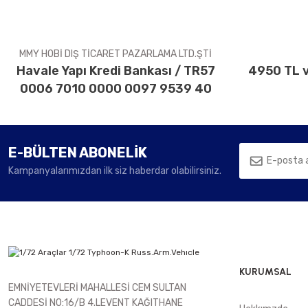
Ürün fiyatı diğer sitelerden daha pahalı.
Bu ürüne benzer farklı alternatifler olmalı.
MMY HOBİ DIŞ TİCARET PAZARLAMA LTD.ŞTİ
Havale Yapı Kredi Bankası / TR57
4950 TL v
0006 7010 0000 0097 9539 40
E-BÜLTEN ABONELİK
Kampanyalarımızdan ilk siz haberdar olabilirsiniz.
KURUMSAL
EMNİYETEVLERİ MAHALLESİ CEM SULTAN
CADDESİ NO:16/B 4.LEVENT KAĞITHANE