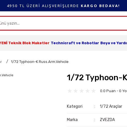
4950 TL ÜZERİ ALIŞVERİŞLERDE
KARGO BEDAVA!
YENİ Teknik Blok Maketler
Technicraft ve Robotlar
Boya ve Yard
ar
1/72 Typhoon-K Russ.Arm.Vehıcle
1/72 Typhoon-K
0.0 Puan - 0 Y
Kategori
1/72 Araçlar
Marka
ZVEZDA