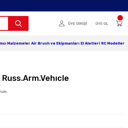
ÜYE GİRİŞİ
ÜYE OL
ımcı Malzemeler
Air Brush ve Ekipmanları
El Aletleri
RC Modeller
 Russ.Arm.Vehıcle
orum