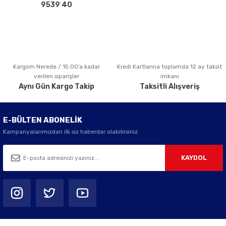
Bu ürüne benzer farklı alternatifler olmalı.
9539 40
Kargom Nerede / 15:00’a kadar
Kredi Kartlarına toplamda 12 ay taksit
Gönder
verilen siparişler
imkanı
Aynı Gün Kargo Takip
Taksitli Alışveriş
E-BÜLTEN ABONELİK
Kampanyalarımızdan ilk siz haberdar olabilirsiniz.
KAYDOL