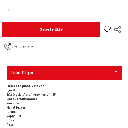
Sepete Ekle
Stok Sorunuz
Ürün Bilgisi
Demonte plastik maket.
içerik
1:72 ölçekli Askeri Araç maketi(Kit)
Gerekli Malzemeler
Yan Keski
Maket bıçağı
Cımbız
Yapıştırıcı
Boya
Fırça