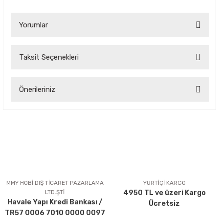
Yorumlar
Taksit Seçenekleri
Bu ürüne ilk yorumu siz yapın!
Önerileriniz
Yorum Yaz
Bu ürünün fiyat bilgisi, resim, ürün açıklamalarında ve diğer
konularda yetersiz gördüğünüz noktaları öneri formunu
kullanarak tarafımıza iletebilirsiniz.
Görüş ve önerileriniz için teşekkür ederiz.
Ürün resmi kalitesiz, bozuk veya görüntülenemiyor.
Ürün açıklamasında eksik bilgiler bulunuyor.
MMY HOBİ DIŞ TİCARET PAZARLAMA
YURTİÇİ KARGO
LTD.ŞTİ
4950 TL ve üzeri Kargo
Ürün bilgilerinde hatalar bulunuyor.
Havale Yapı Kredi Bankası /
Ücretsiz
Ürün fiyatı diğer sitelerden daha pahalı.
TR57 0006 7010 0000 0097