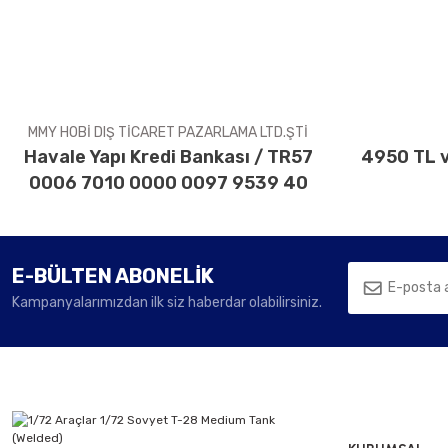
Ürün açıklamasında eksik bilgiler bulunuyor.
Ürün bilgilerinde hatalar bulunuyor.
Ürün fiyatı diğer sitelerden daha pahalı.
Bu ürüne benzer farklı alternatifler olmalı.
MMY HOBİ DIŞ TİCARET PAZARLAMA LTD.ŞTİ
Havale Yapı Kredi Bankası / TR57
4950 TL v
0006 7010 0000 0097 9539 40
E-BÜLTEN ABONELİK
Kampanyalarımızdan ilk siz haberdar olabilirsiniz.