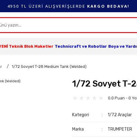
4950 TL ÜZERİ ALIŞVERİŞLERDE
KARGO BEDAVA!
YENİ Teknik Blok Maketler
Technicraft ve Robotlar
Boya ve Yard
ar
1/72 Sovyet T-28 Medium Tank (Welded)
1/72 Sovyet T-
0.0 Puan - 0 Y
Kategori
1/72 Araçlar
Marka
TRUMPETER