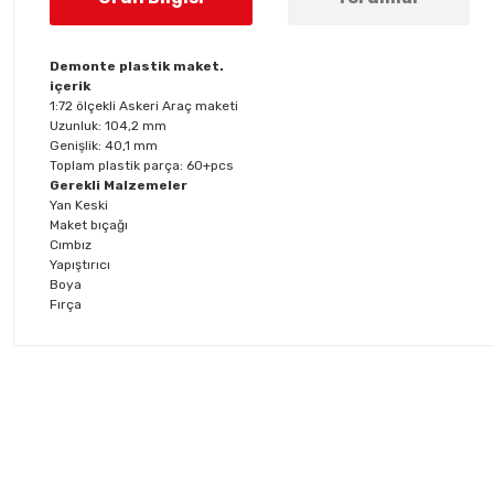
Demonte plastik maket.
içerik
1:72 ölçekli Askeri Araç maketi
Uzunluk: 104,2 mm
Genişlik: 40,1 mm
Toplam plastik parça: 60+pcs
Gerekli Malzemeler
Yan Keski
Maket bıçağı
Cımbız
Yapıştırıcı
Boya
Fırça
Bu ürünün fiyat bilgisi, resim, ürün açıklamalarında ve diğer konul
Görüş ve önerileriniz için teşekkür ederiz.
Ürün resmi kalitesiz, bozuk veya görüntülenemiyor.