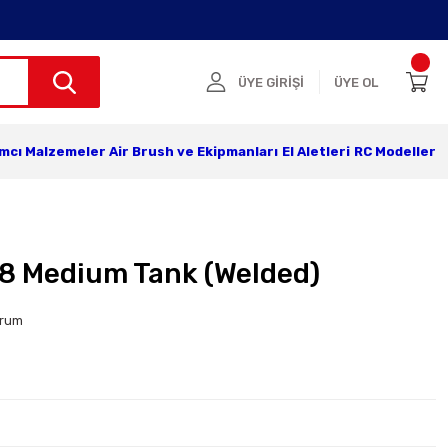
ÜYE GİRİŞİ
ÜYE OL
ımcı Malzemeler
Air Brush ve Ekipmanları
El Aletleri
RC Modeller
28 Medium Tank (Welded)
orum