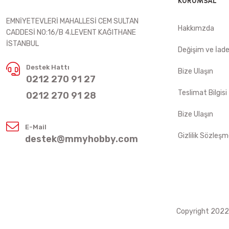
KURUMSAL
EMNİYETEVLERİ MAHALLESİ CEM SULTAN
Hakkımzda
CADDESİ NO:16/B 4.LEVENT KAĞITHANE
İSTANBUL
Değişim ve İad
Destek Hattı
Bize Ulaşın
0212 270 91 27
Teslimat Bilgisi
0212 270 91 28
Bize Ulaşın
E-Mail
Gizlilik Sözleşm
destek@mmyhobby.com
Copyright 2022 ©