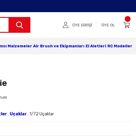
ÜYE GİRİŞİ
ÜYE OL
ımcı Malzemeler
Air Brush ve Ekipmanları
El Aletleri
RC Modeller
ie
orum
tler
,
Uçaklar
,
1/72 Uçaklar