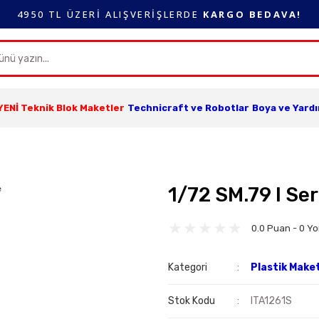
4950 TL ÜZERİ ALIŞVERİŞLERDE
KARGO BEDAVA!
YENİ Teknik Blok Maketler
Technicraft ve Robotlar
Boya ve Yard
1/72 SM.79 I Ser
0.0 Puan - 0 Y
Kategori
Plastik Make
Stok Kodu
ITA1261S