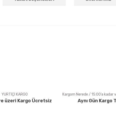
arda yetersiz gördüğünüz noktaları öneri formunu kullanarak tarafımıza ile
Bu ürüne ilk yorumu siz yapın!
Yorum Yaz
YURTİÇİ KARGO
Kargom Nerede / 15:00’a kadar ve
e üzeri Kargo Ücretsiz
Aynı Gün Kargo T