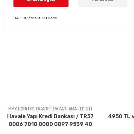
ITALERI 1/72 SM.79 I Serie
Bu ürünün fiyat bilgisi, resim, ürün açıklamalarında ve diğer konul
Görüş ve önerileriniz için teşekkür ederiz.
Ürün resmi kalitesiz, bozuk veya görüntülenemiyor.
Ürün açıklamasında eksik bilgiler bulunuyor.
Ürün bilgilerinde hatalar bulunuyor.
Ürün fiyatı diğer sitelerden daha pahalı.
Bu ürüne benzer farklı alternatifler olmalı.
MMY HOBİ DIŞ TİCARET PAZARLAMA LTD.ŞTİ
Havale Yapı Kredi Bankası / TR57
4950 TL v
0006 7010 0000 0097 9539 40