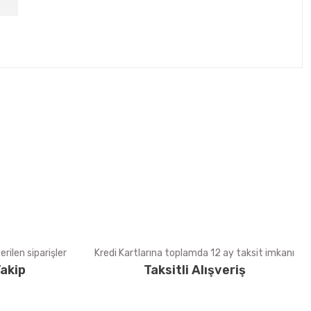
tebilirsiniz.
rilen siparişler
Kredi Kartlarına toplamda 12 ay taksit imkanı
akip
Taksitli Alışveriş