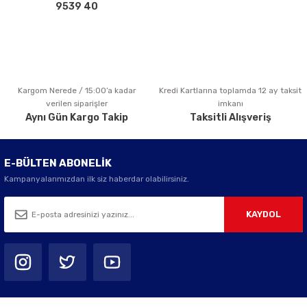
Bu ürüne benzer farklı alternatifler olmalı.
9539 40
Kargom Nerede / 15:00’a kadar
Kredi Kartlarına toplamda 12 ay taksit
Gönder
verilen siparişler
imkanı
Aynı Gün Kargo Takip
Taksitli Alışveriş
E-BÜLTEN ABONELİK
Kampanyalarımızdan ilk siz haberdar olabilirsiniz.
KAYDOL