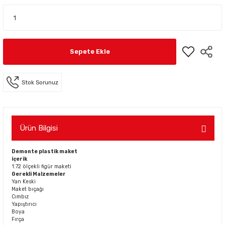
Sepete Ekle
Stok Sorunuz
Ürün Bilgisi
Demonte plastik maket
içerik
1:72 ölçekli figür maketi
Gerekli Malzemeler
Yan Keski
Maket bıçağı
Cımbız
Yapıştırıcı
Boya
Fırça