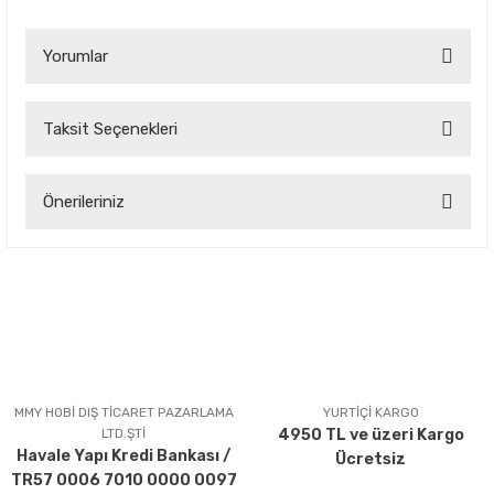
Yorumlar
Taksit Seçenekleri
Bu ürüne ilk yorumu siz yapın!
Önerileriniz
Yorum Yaz
Bu ürünün fiyat bilgisi, resim, ürün açıklamalarında ve diğer
konularda yetersiz gördüğünüz noktaları öneri formunu
kullanarak tarafımıza iletebilirsiniz.
Görüş ve önerileriniz için teşekkür ederiz.
Ürün resmi kalitesiz, bozuk veya görüntülenemiyor.
Ürün açıklamasında eksik bilgiler bulunuyor.
MMY HOBİ DIŞ TİCARET PAZARLAMA
YURTİÇİ KARGO
LTD.ŞTİ
4950 TL ve üzeri Kargo
Ürün bilgilerinde hatalar bulunuyor.
Havale Yapı Kredi Bankası /
Ücretsiz
Ürün fiyatı diğer sitelerden daha pahalı.
TR57 0006 7010 0000 0097