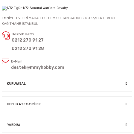
EMNİYETEVLERİ MAHALLESİ CEM SULTAN CADDESİ NO:16/B 4.LEVENT
KAĞITHANE İSTANBUL
Destek Hattı
0212 270 91 27
0212 270 91 28
E-Mail
destek@mmyhobby.com
KURUMSAL
HIZLI KATEGORİLER
YARDIM