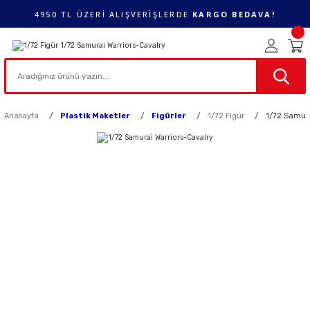
4950 TL ÜZERİ ALIŞVERİŞLERDE
KARGO BEDAVA!
Anasayfa
Plastik Maketler
Figürler
1/72 Figür
1/72 Samura