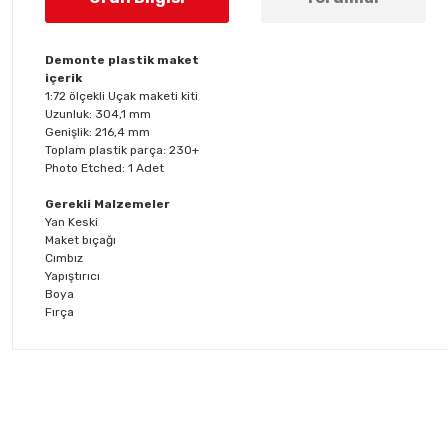
Demonte plastik maket
içerik
1:72 ölçekli Uçak maketi kiti
Uzunluk: 304,1 mm
Genişlik: 216,4 mm
Toplam plastik parça: 230+
Photo Etched: 1 Adet
Gerekli Malzemeler
Yan Keski
Maket bıçağı
Cımbız
Yapıştırıcı
Boya
Fırça
Bu ürünün fiyat bilgisi, resim, ürün açıklamalarında ve diğer konul
Görüş ve önerileriniz için teşekkür ederiz.