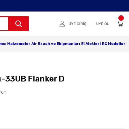
ÜYE GİRİŞİ
ÜYE OL
ımcı Malzemeler
Air Brush ve Ekipmanları
El Aletleri
RC Modeller
u-33UB Flanker D
orum