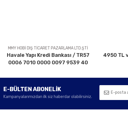
Ürün resmi kalitesiz, bozuk veya görüntülenemiyor.
Ürün açıklamasında eksik bilgiler bulunuyor.
Ürün bilgilerinde hatalar bulunuyor.
Ürün fiyatı diğer sitelerden daha pahalı.
Bu ürüne benzer farklı alternatifler olmalı.
MMY HOBİ DIŞ TİCARET PAZARLAMA LTD.ŞTİ
Havale Yapı Kredi Bankası / TR57
4950 TL v
0006 7010 0000 0097 9539 40
E-BÜLTEN ABONELİK
Kampanyalarımızdan ilk siz haberdar olabilirsiniz.