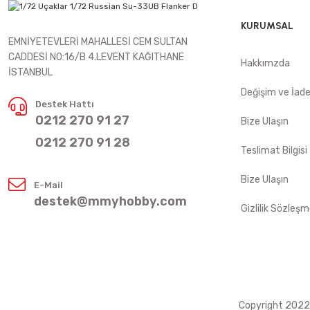
KURUMSAL
EMNİYETEVLERİ MAHALLESİ CEM SULTAN
CADDESİ NO:16/B 4.LEVENT KAĞITHANE
Hakkımzda
İSTANBUL
Değişim ve İad
Destek Hattı
0212 270 91 27
Bize Ulaşın
0212 270 91 28
Teslimat Bilgisi
Bize Ulaşın
E-Mail
destek@mmyhobby.com
Gizlilik Sözleşm
Copyright 2022 ©