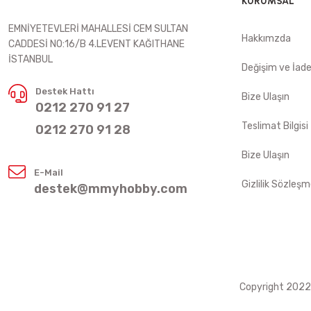
KURUMSAL
EMNİYETEVLERİ MAHALLESİ CEM SULTAN
Hakkımzda
CADDESİ NO:16/B 4.LEVENT KAĞITHANE
İSTANBUL
Değişim ve İad
Destek Hattı
Bize Ulaşın
0212 270 91 27
Teslimat Bilgisi
0212 270 91 28
Bize Ulaşın
E-Mail
Gizlilik Sözleşm
destek@mmyhobby.com
Copyright 2022 ©