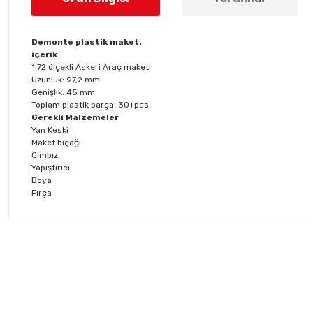
Demonte plastik maket.
içerik
1:72 ölçekli Askeri Araç maketi
Uzunluk: 97,2 mm
Genişlik: 45 mm
Toplam plastik parça: 30+pcs
Gerekli Malzemeler
Yan Keski
Maket bıçağı
Cımbız
Yapıştırıcı
Boya
Fırça
Bu ürünün fiyat bilgisi, resim, ürün açıklamalarında ve diğer konul
Görüş ve önerileriniz için teşekkür ederiz.
Ürün resmi kalitesiz, bozuk veya görüntülenemiyor.