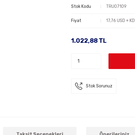
Stok Kodu
TRU07109
Fiyat
17,76 USD + K
1.022,88 TL
Stok Sorunuz
Taksit Seçenekleri
Önerileriniz