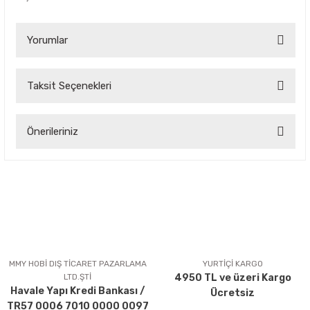
Yorumlar
Taksit Seçenekleri
Bu ürüne ilk yorumu siz yapın!
Önerileriniz
Yorum Yaz
Bu ürünün fiyat bilgisi, resim, ürün açıklamalarında ve diğer
konularda yetersiz gördüğünüz noktaları öneri formunu
kullanarak tarafımıza iletebilirsiniz.
Görüş ve önerileriniz için teşekkür ederiz.
Ürün resmi kalitesiz, bozuk veya görüntülenemiyor.
Ürün açıklamasında eksik bilgiler bulunuyor.
MMY HOBİ DIŞ TİCARET PAZARLAMA
YURTİÇİ KARGO
LTD.ŞTİ
4950 TL ve üzeri Kargo
Ürün bilgilerinde hatalar bulunuyor.
Havale Yapı Kredi Bankası /
Ücretsiz
Ürün fiyatı diğer sitelerden daha pahalı.
TR57 0006 7010 0000 0097