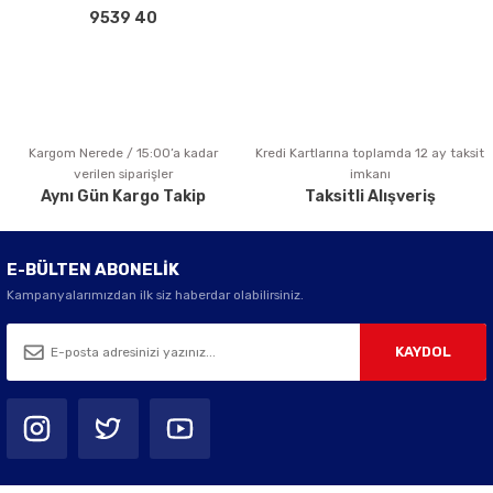
Bu ürüne benzer farklı alternatifler olmalı.
9539 40
Kargom Nerede / 15:00’a kadar
Kredi Kartlarına toplamda 12 ay taksit
Gönder
verilen siparişler
imkanı
Aynı Gün Kargo Takip
Taksitli Alışveriş
E-BÜLTEN ABONELİK
Kampanyalarımızdan ilk siz haberdar olabilirsiniz.
KAYDOL