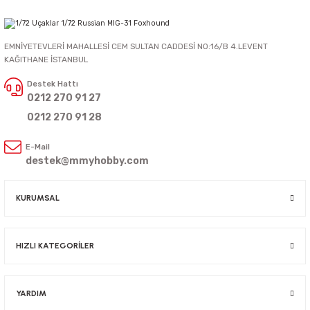
EMNİYETEVLERİ MAHALLESİ CEM SULTAN CADDESİ NO:16/B 4.LEVENT
KAĞITHANE İSTANBUL
Destek Hattı
0212 270 91 27
0212 270 91 28
E-Mail
destek@mmyhobby.com
KURUMSAL
HIZLI KATEGORİLER
YARDIM