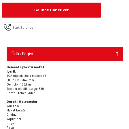
Gelince Haber Ver
Stok Sorunuz
Ürün Bilgisi
Demonte plastik maket
içerik
1:72 ölçekli Uçak maketi kiti
Uzunluk: 314,6 mm
Genişlik: 186,9 mm
Toplam plastik parça: 340
Photo Etched: Adet
Gerekli Malzemeler
Yan Keski
Maket bıçağı
Cımbız
Yapıştırıcı
Boya
Fırça