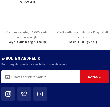
Bu ürüne benzer farklı alternatifler olmalı.
9539 40
Kargom Nerede / 15:00’a kadar
Kredi Kartlarına toplamda 12 ay taksit
Gönder
verilen siparişler
imkanı
Aynı Gün Kargo Takip
Taksitli Alışveriş
E-BÜLTEN ABONELİK
Kampanyalarımızdan ilk siz haberdar olabilirsiniz.
KAYDOL