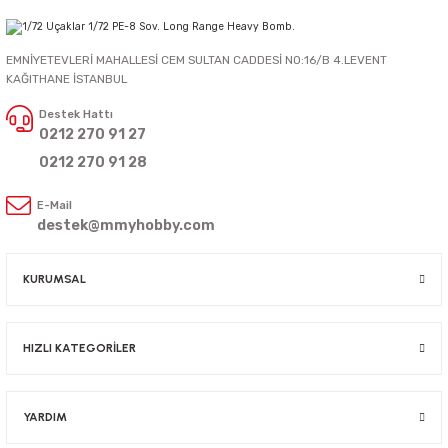
EMNİYETEVLERİ MAHALLESİ CEM SULTAN CADDESİ NO:16/B 4.LEVENT
KAĞITHANE İSTANBUL
Destek Hattı
0212 270 91 27
0212 270 91 28
E-Mail
destek@mmyhobby.com
KURUMSAL
HIZLI KATEGORİLER
YARDIM