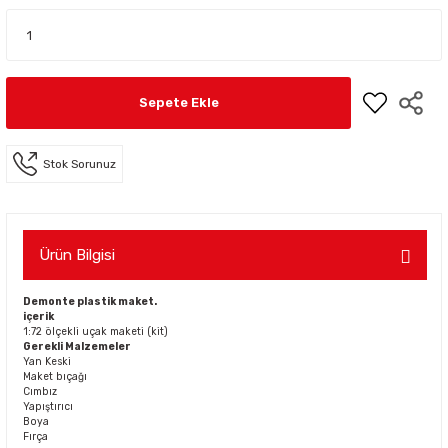
Sepete Ekle
Stok Sorunuz
Ürün Bilgisi
Demonte plastik maket.
içerik
1:72 ölçekli uçak maketi (kit)
Gerekli Malzemeler
Yan Keski
Maket bıçağı
Cımbız
Yapıştırıcı
Boya
Fırça