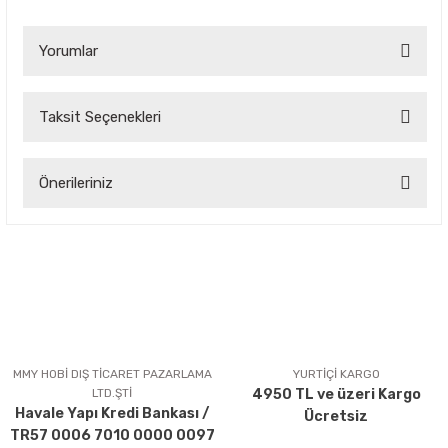
Yorumlar
Taksit Seçenekleri
Bu ürüne ilk yorumu siz yapın!
Önerileriniz
Yorum Yaz
Bu ürünün fiyat bilgisi, resim, ürün açıklamalarında ve diğer
konularda yetersiz gördüğünüz noktaları öneri formunu
kullanarak tarafımıza iletebilirsiniz.
Görüş ve önerileriniz için teşekkür ederiz.
Ürün resmi kalitesiz, bozuk veya görüntülenemiyor.
Ürün açıklamasında eksik bilgiler bulunuyor.
MMY HOBİ DIŞ TİCARET PAZARLAMA
YURTİÇİ KARGO
LTD.ŞTİ
4950 TL ve üzeri Kargo
Ürün bilgilerinde hatalar bulunuyor.
Havale Yapı Kredi Bankası /
Ücretsiz
Ürün fiyatı diğer sitelerden daha pahalı.
TR57 0006 7010 0000 0097