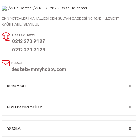
EMNİYETEVLERİ MAHALLESİ CEM SULTAN CADDESİ NO:16/B 4.LEVENT
KAĞITHANE İSTANBUL
Destek Hattı
0212 270 91 27
0212 270 91 28
E-Mail
destek@mmyhobby.com
KURUMSAL
HIZLI KATEGORİLER
YARDIM