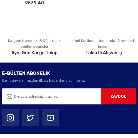
Bu ürüne benzer farklı alternatifler olmalı.
9539 40
Kargom Nerede / 15:00’a kadar
Kredi Kartlarına toplamda 12 ay taksit
Gönder
verilen siparişler
imkanı
Aynı Gün Kargo Takip
Taksitli Alışveriş
E-BÜLTEN ABONELİK
Kampanyalarımızdan ilk siz haberdar olabilirsiniz.
KAYDOL