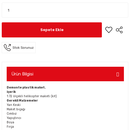
Sepete Ekle
Stok Sorunuz
Ürün Bilgisi
Demonte plastik maket.
içerik
1:72 ölçekli helikopter maketi (kit)
Gerekli Malzemeler
Yan Keski
Maket bıçağı
Cımbız
Yapıştırıcı
Boya
Fırça