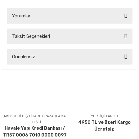
Yorumlar
Taksit Seçenekleri
Bu ürüne ilk yorumu siz yapın!
Önerileriniz
Yorum Yaz
Bu ürünün fiyat bilgisi, resim, ürün açıklamalarında ve diğer
konularda yetersiz gördüğünüz noktaları öneri formunu
kullanarak tarafımıza iletebilirsiniz.
Görüş ve önerileriniz için teşekkür ederiz.
Ürün resmi kalitesiz, bozuk veya görüntülenemiyor.
Ürün açıklamasında eksik bilgiler bulunuyor.
MMY HOBİ DIŞ TİCARET PAZARLAMA
YURTİÇİ KARGO
LTD.ŞTİ
4950 TL ve üzeri Kargo
Ürün bilgilerinde hatalar bulunuyor.
Havale Yapı Kredi Bankası /
Ücretsiz
Ürün fiyatı diğer sitelerden daha pahalı.
TR57 0006 7010 0000 0097