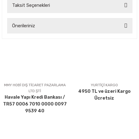
Taksit Seçenekleri
Bu ürüne ilk yorumu siz yapın!
Önerileriniz
Yorum Yaz
Bu ürünün fiyat bilgisi, resim, ürün açıklamalarında ve diğer
konularda yetersiz gördüğünüz noktaları öneri formunu
kullanarak tarafımıza iletebilirsiniz.
Görüş ve önerileriniz için teşekkür ederiz.
Ürün resmi kalitesiz, bozuk veya görüntülenemiyor.
Ürün açıklamasında eksik bilgiler bulunuyor.
MMY HOBİ DIŞ TİCARET PAZARLAMA
YURTİÇİ KARGO
LTD.ŞTİ
4950 TL ve üzeri Kargo
Ürün bilgilerinde hatalar bulunuyor.
Havale Yapı Kredi Bankası /
Ücretsiz
Ürün fiyatı diğer sitelerden daha pahalı.
TR57 0006 7010 0000 0097
Bu ürüne benzer farklı alternatifler olmalı.
9539 40