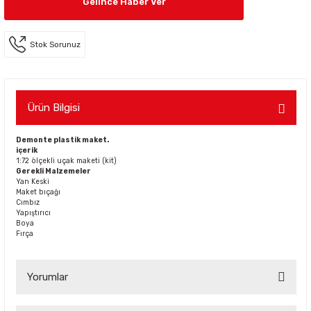
Gelince Haber Ver
Stok Sorunuz
Ürün Bilgisi
Demonte plastik maket.
içerik
1:72 ölçekli uçak maketi (kit)
Gerekli Malzemeler
Yan Keski
Maket bıçağı
Cımbız
Yapıştırıcı
Boya
Fırça
Yorumlar