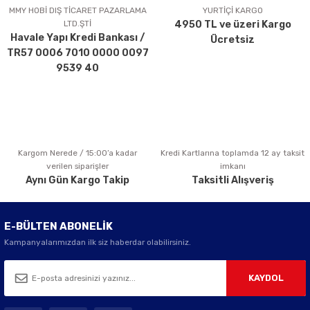
Ürün açıklamasında eksik bilgiler bulunuyor.
MMY HOBİ DIŞ TİCARET PAZARLAMA
YURTİÇİ KARGO
LTD.ŞTİ
4950 TL ve üzeri Kargo
Ürün bilgilerinde hatalar bulunuyor.
Havale Yapı Kredi Bankası /
Ücretsiz
Ürün fiyatı diğer sitelerden daha pahalı.
TR57 0006 7010 0000 0097
Bu ürüne benzer farklı alternatifler olmalı.
9539 40
Kargom Nerede / 15:00’a kadar
Kredi Kartlarına toplamda 12 ay taksit
Gönder
verilen siparişler
imkanı
Aynı Gün Kargo Takip
Taksitli Alışveriş
E-BÜLTEN ABONELİK
Kampanyalarımızdan ilk siz haberdar olabilirsiniz.
KAYDOL