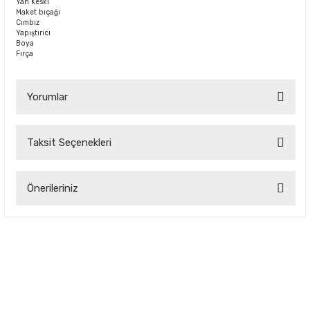
Yan Keski
Maket bıçağı
Cımbız
Yapıştırıcı
Boya
Fırça
Yorumlar
Taksit Seçenekleri
Bu ürüne ilk yorumu siz yapın!
Önerileriniz
Yorum Yaz
Bu ürünün fiyat bilgisi, resim, ürün açıklamalarında ve diğer
konularda yetersiz gördüğünüz noktaları öneri formunu
kullanarak tarafımıza iletebilirsiniz.
Görüş ve önerileriniz için teşekkür ederiz.
Ürün resmi kalitesiz, bozuk veya görüntülenemiyor.