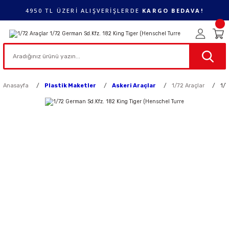
4950 TL ÜZERİ ALIŞVERİŞLERDE
KARGO BEDAVA!
Anasayfa
Plastik Maketler
Askeri Araçlar
1/72 Araçlar
1/7