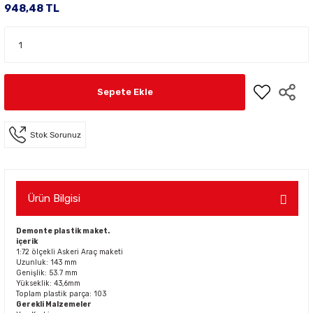
948,48 TL
Sepete Ekle
Stok Sorunuz
Ürün Bilgisi
Demonte plastik maket.
içerik
1:72 ölçekli Askeri Araç maketi
Uzunluk: 143 mm
Genişlik: 53.7 mm
Yükseklik: 43,6mm
Toplam plastik parça: 103
Gerekli Malzemeler