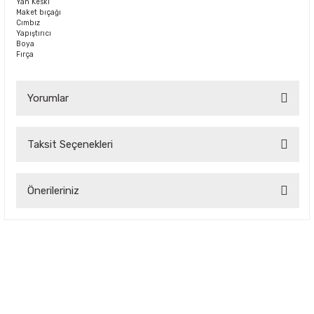
Yan Keski
Maket bıçağı
Cımbız
Yapıştırıcı
Boya
Fırça
Yorumlar
Taksit Seçenekleri
Bu ürüne ilk yorumu siz yapın!
Önerileriniz
Yorum Yaz
Bu ürünün fiyat bilgisi, resim, ürün açıklamalarında ve diğer
konularda yetersiz gördüğünüz noktaları öneri formunu
kullanarak tarafımıza iletebilirsiniz.
Görüş ve önerileriniz için teşekkür ederiz.
Ürün resmi kalitesiz, bozuk veya görüntülenemiyor.