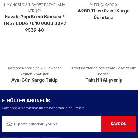
Ürün açıklamasında eksik bilgiler bulunuyor.
MMY HOBİ DIŞ TİCARET PAZARLAMA
YURTİÇİ KARGO
LTD.ŞTİ
4950 TL ve üzeri Kargo
Ürün bilgilerinde hatalar bulunuyor.
Havale Yapı Kredi Bankası /
Ücretsiz
Ürün fiyatı diğer sitelerden daha pahalı.
TR57 0006 7010 0000 0097
Bu ürüne benzer farklı alternatifler olmalı.
9539 40
Kargom Nerede / 15:00’a kadar
Kredi Kartlarına toplamda 12 ay taksit
Gönder
verilen siparişler
imkanı
Aynı Gün Kargo Takip
Taksitli Alışveriş
E-BÜLTEN ABONELİK
Kampanyalarımızdan ilk siz haberdar olabilirsiniz.
KAYDOL