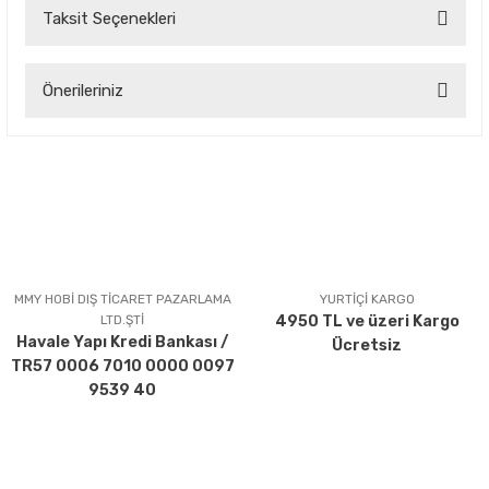
Taksit Seçenekleri
Bu ürüne ilk yorumu siz yapın!
Önerileriniz
Yorum Yaz
Bu ürünün fiyat bilgisi, resim, ürün açıklamalarında ve diğer
konularda yetersiz gördüğünüz noktaları öneri formunu
kullanarak tarafımıza iletebilirsiniz.
Görüş ve önerileriniz için teşekkür ederiz.
Ürün resmi kalitesiz, bozuk veya görüntülenemiyor.
Ürün açıklamasında eksik bilgiler bulunuyor.
MMY HOBİ DIŞ TİCARET PAZARLAMA
YURTİÇİ KARGO
LTD.ŞTİ
4950 TL ve üzeri Kargo
Ürün bilgilerinde hatalar bulunuyor.
Havale Yapı Kredi Bankası /
Ücretsiz
Ürün fiyatı diğer sitelerden daha pahalı.
TR57 0006 7010 0000 0097
Bu ürüne benzer farklı alternatifler olmalı.
9539 40