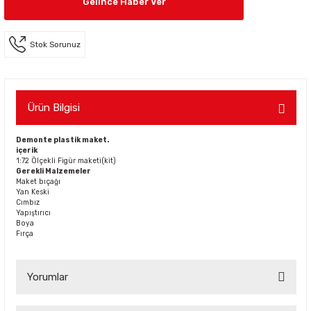
Gelince Haber Ver
Stok Sorunuz
Ürün Bilgisi
Demonte plastik maket.
içerik
1:72 Ölçekli Figür maketi(kit)
Gerekli Malzemeler
Maket bıçağı
Yan Keski
Cımbız
Yapıştırıcı
Boya
Fırça
Yorumlar