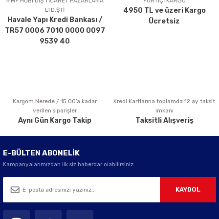
MMY HOBİ DIŞ TİCARET PAZARLAMA
YURTİÇİ KARGO
LTD.ŞTİ
4950 TL ve üzeri Kargo
Ürün bilgilerinde hatalar bulunuyor.
Havale Yapı Kredi Bankası /
Ücretsiz
Ürün fiyatı diğer sitelerden daha pahalı.
TR57 0006 7010 0000 0097
Bu ürüne benzer farklı alternatifler olmalı.
9539 40
Kargom Nerede / 15:00’a kadar
Kredi Kartlarına toplamda 12 ay taksit
Gönder
verilen siparişler
imkanı
Aynı Gün Kargo Takip
Taksitli Alışveriş
E-BÜLTEN ABONELİK
Kampanyalarımızdan ilk siz haberdar olabilirsiniz.
KAYDOL