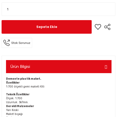
Sepete Ekle
Stok Sorunuz
Ürün Bilgisi
Demonte plastik maket.
Özellikler
1:700 ölçekli gemi maketi Kiti
Teknik Özellikler
Ölçek: 1:700
Uzunluk: 367mm.
Gerekli Malzemeler
Yan Keski
Maket bıçağı