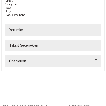
Cımbız
Yapıştırıcı
Boya
Fırça
Maskeleme bandı
Yorumlar
Taksit Seçenekleri
Bu ürüne ilk yorumu siz yapın!
Önerileriniz
Yorum Yaz
Bu ürünün fiyat bilgisi, resim, ürün açıklamalarında ve diğer
konularda yetersiz gördüğünüz noktaları öneri formunu
kullanarak tarafımıza iletebilirsiniz.
Görüş ve önerileriniz için teşekkür ederiz.
Ürün resmi kalitesiz, bozuk veya görüntülenemiyor.
Ürün açıklamasında eksik bilgiler bulunuyor.