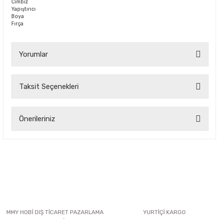
Cımbız
Yapıştırıcı
Boya
Fırça
Yorumlar
Taksit Seçenekleri
Bu ürüne ilk yorumu siz yapın!
Önerileriniz
Yorum Yaz
Bu ürünün fiyat bilgisi, resim, ürün açıklamalarında ve diğer
konularda yetersiz gördüğünüz noktaları öneri formunu
kullanarak tarafımıza iletebilirsiniz.
Görüş ve önerileriniz için teşekkür ederiz.
Ürün resmi kalitesiz, bozuk veya görüntülenemiyor.
Ürün açıklamasında eksik bilgiler bulunuyor.
MMY HOBİ DIŞ TİCARET PAZARLAMA
YURTİÇİ KARGO