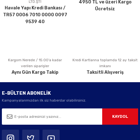
LTD.ŞTİ
4950 TL ve üzeri Kargo
Ürün bilgilerinde hatalar bulunuyor.
Havale Yapı Kredi Bankası /
Ücretsiz
Ürün fiyatı diğer sitelerden daha pahalı.
TR57 0006 7010 0000 0097
Bu ürüne benzer farklı alternatifler olmalı.
9539 40
Kargom Nerede / 15:00’a kadar
Kredi Kartlarına toplamda 12 ay taksit
Gönder
verilen siparişler
imkanı
Aynı Gün Kargo Takip
Taksitli Alışveriş
E-BÜLTEN ABONELİK
Kampanyalarımızdan ilk siz haberdar olabilirsiniz.
KAYDOL