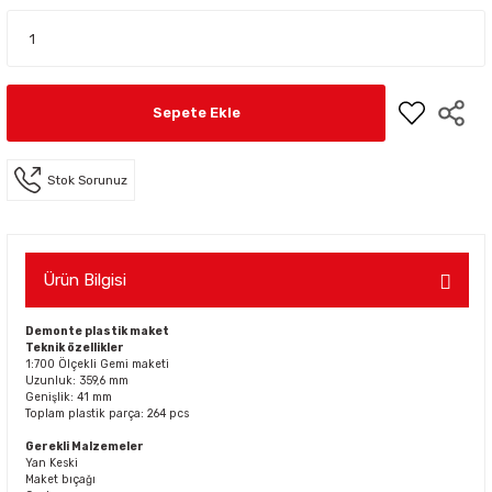
Sepete Ekle
Stok Sorunuz
Ürün Bilgisi
Demonte plastik maket
Teknik özellikler
1:700 Ölçekli Gemi maketi
Uzunluk: 359,6 mm
Genişlik: 41 mm
Toplam plastik parça: 264 pcs
Gerekli Malzemeler
Yan Keski
Maket bıçağı