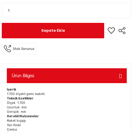
Sepete Ekle
Stok Sorunuz
Ürün Bilgisi
İçerik
1:700 ölçekli gemi maketi
Teknik özellikler
Ölçek: 1:700
Uzunluk: mm
Genişlik: mm
Gerekli Malzemeler
Maket bıçağı
Yan Keski
Cımbız