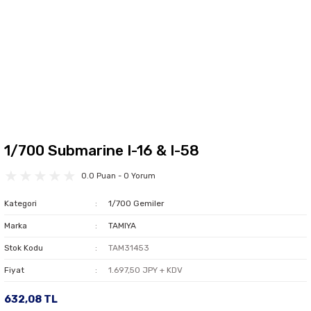
1/700 Submarine I-16 & I-58
0.0 Puan - 0 Yorum
Kategori
1/700 Gemiler
Marka
TAMIYA
Stok Kodu
TAM31453
Fiyat
1.697,50 JPY + KDV
632,08 TL