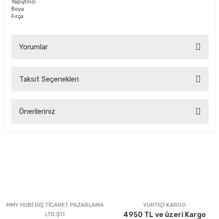
Yapıştırıcı
Boya
Fırça
Yorumlar
Taksit Seçenekleri
Bu ürüne ilk yorumu siz yapın!
Önerileriniz
Yorum Yaz
Bu ürünün fiyat bilgisi, resim, ürün açıklamalarında ve diğer
konularda yetersiz gördüğünüz noktaları öneri formunu
kullanarak tarafımıza iletebilirsiniz.
Görüş ve önerileriniz için teşekkür ederiz.
Ürün resmi kalitesiz, bozuk veya görüntülenemiyor.
Ürün açıklamasında eksik bilgiler bulunuyor.
MMY HOBİ DIŞ TİCARET PAZARLAMA
YURTİÇİ KARGO
LTD.ŞTİ
4950 TL ve üzeri Kargo
Ürün bilgilerinde hatalar bulunuyor.