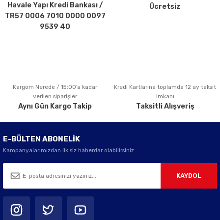
Havale Yapı Kredi Bankası /
Ücretsiz
Ürün fiyatı diğer sitelerden daha pahalı.
TR57 0006 7010 0000 0097
Bu ürüne benzer farklı alternatifler olmalı.
9539 40
Kargom Nerede / 15:00’a kadar
Kredi Kartlarına toplamda 12 ay taksit
Gönder
verilen siparişler
imkanı
Aynı Gün Kargo Takip
Taksitli Alışveriş
E-BÜLTEN ABONELİK
Kampanyalarımızdan ilk siz haberdar olabilirsiniz.
KAYDOL