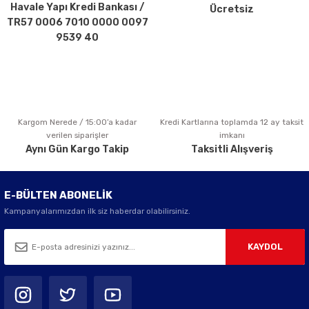
Havale Yapı Kredi Bankası /
Ücretsiz
Ürün fiyatı diğer sitelerden daha pahalı.
TR57 0006 7010 0000 0097
Bu ürüne benzer farklı alternatifler olmalı.
9539 40
Kargom Nerede / 15:00’a kadar
Kredi Kartlarına toplamda 12 ay taksit
Gönder
verilen siparişler
imkanı
Aynı Gün Kargo Takip
Taksitli Alışveriş
E-BÜLTEN ABONELİK
Kampanyalarımızdan ilk siz haberdar olabilirsiniz.
KAYDOL