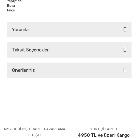
Yapıştırıcı
Boya
Fırça
Yorumlar
Taksit Seçenekleri
Bu ürüne ilk yorumu siz yapın!
Önerileriniz
Yorum Yaz
Bu ürünün fiyat bilgisi, resim, ürün açıklamalarında ve diğer
konularda yetersiz gördüğünüz noktaları öneri formunu
kullanarak tarafımıza iletebilirsiniz.
Görüş ve önerileriniz için teşekkür ederiz.
Ürün resmi kalitesiz, bozuk veya görüntülenemiyor.
Ürün açıklamasında eksik bilgiler bulunuyor.
MMY HOBİ DIŞ TİCARET PAZARLAMA
YURTİÇİ KARGO
LTD.ŞTİ
4950 TL ve üzeri Kargo
Ürün bilgilerinde hatalar bulunuyor.