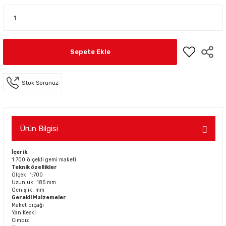
Sepete Ekle
Stok Sorunuz
Ürün Bilgisi
İçerik
1:700 ölçekli gemi maketi
Teknik özellikler
Ölçek: 1:700
Uzunluk: 185 mm
Genişlik: mm
Gerekli Malzemeler
Maket bıçağı
Yan Keski
Cımbız