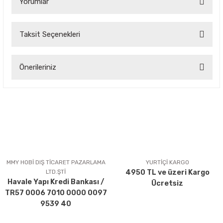
Yorumlar
Taksit Seçenekleri
Bu ürüne ilk yorumu siz yapın!
Önerileriniz
Yorum Yaz
Bu ürünün fiyat bilgisi, resim, ürün açıklamalarında ve diğer
konularda yetersiz gördüğünüz noktaları öneri formunu
kullanarak tarafımıza iletebilirsiniz.
Görüş ve önerileriniz için teşekkür ederiz.
Ürün resmi kalitesiz, bozuk veya görüntülenemiyor.
Ürün açıklamasında eksik bilgiler bulunuyor.
MMY HOBİ DIŞ TİCARET PAZARLAMA
YURTİÇİ KARGO
LTD.ŞTİ
4950 TL ve üzeri Kargo
Ürün bilgilerinde hatalar bulunuyor.
Havale Yapı Kredi Bankası /
Ücretsiz
Ürün fiyatı diğer sitelerden daha pahalı.
TR57 0006 7010 0000 0097
Bu ürüne benzer farklı alternatifler olmalı.
9539 40