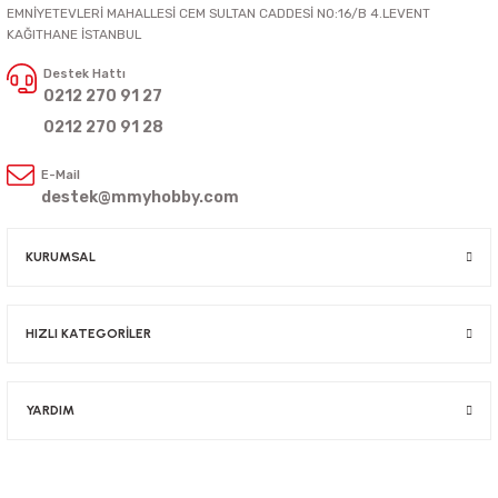
EMNİYETEVLERİ MAHALLESİ CEM SULTAN CADDESİ NO:16/B 4.LEVENT
KAĞITHANE İSTANBUL
Destek Hattı
0212 270 91 27
0212 270 91 28
E-Mail
destek@mmyhobby.com
KURUMSAL
HIZLI KATEGORİLER
YARDIM