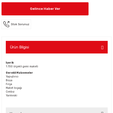
Gelince Haber Ver
Stok Sorunuz
Ürün Bilgisi
İçerik
1:700 ölçekli gemi maketi
Gerekli Malzemeler
Yapıştırıcı
Boya
Fırça
Maket bıçağı
Cımbız
Yankeski