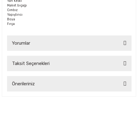
Yan Keski
Maket bıçağı
Cımbız
Yapıştırıcı
Boya
Fırça
Yorumlar
Taksit Seçenekleri
Bu ürüne ilk yorumu siz yapın!
Önerileriniz
Yorum Yaz
Bu ürünün fiyat bilgisi, resim, ürün açıklamalarında ve diğer
konularda yetersiz gördüğünüz noktaları öneri formunu
kullanarak tarafımıza iletebilirsiniz.
Görüş ve önerileriniz için teşekkür ederiz.
Ürün resmi kalitesiz, bozuk veya görüntülenemiyor.