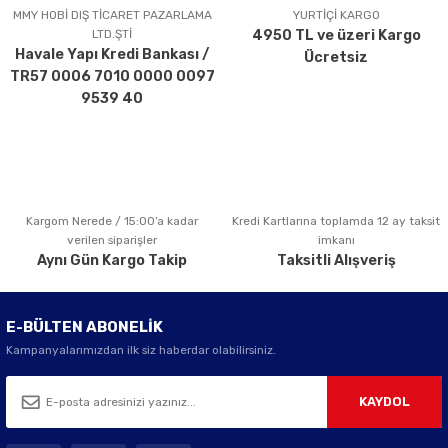
Ürün açıklamasında eksik bilgiler bulunuyor.
MMY HOBİ DIŞ TİCARET PAZARLAMA
YURTİÇİ KARGO
LTD.ŞTİ
4950 TL ve üzeri Kargo
Ürün bilgilerinde hatalar bulunuyor.
Havale Yapı Kredi Bankası /
Ücretsiz
Ürün fiyatı diğer sitelerden daha pahalı.
TR57 0006 7010 0000 0097
Bu ürüne benzer farklı alternatifler olmalı.
9539 40
Kargom Nerede / 15:00’a kadar
Kredi Kartlarına toplamda 12 ay taksit
Gönder
verilen siparişler
imkanı
Aynı Gün Kargo Takip
Taksitli Alışveriş
E-BÜLTEN ABONELİK
Kampanyalarımızdan ilk siz haberdar olabilirsiniz.
KAYDOL