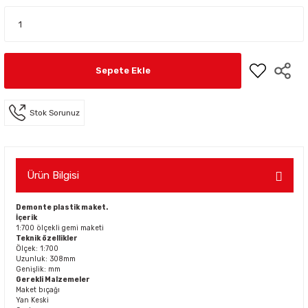
Sepete Ekle
Stok Sorunuz
Ürün Bilgisi
Demonte plastik maket.
İçerik
1:700 ölçekli gemi maketi
Teknik özellikler
Ölçek: 1:700
Uzunluk: 308mm
Genişlik: mm
Gerekli Malzemeler
Maket bıçağı
Yan Keski