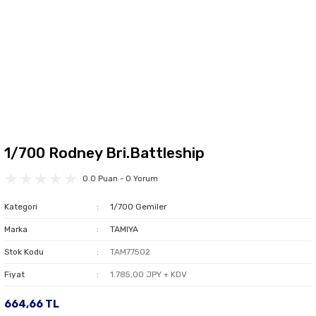
1/700 Rodney Bri.Battleship
0.0 Puan - 0 Yorum
Kategori
1/700 Gemiler
Marka
TAMIYA
Stok Kodu
TAM77502
Fiyat
1.785,00 JPY + KDV
664,66 TL