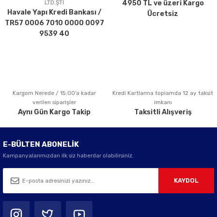
LTD.ŞTİ
4950 TL ve üzeri Kargo
Ürün bilgilerinde hatalar bulunuyor.
Havale Yapı Kredi Bankası /
Ücretsiz
Ürün fiyatı diğer sitelerden daha pahalı.
TR57 0006 7010 0000 0097
Bu ürüne benzer farklı alternatifler olmalı.
9539 40
Kargom Nerede / 15:00’a kadar
Kredi Kartlarına toplamda 12 ay taksit
Gönder
verilen siparişler
imkanı
Aynı Gün Kargo Takip
Taksitli Alışveriş
E-BÜLTEN ABONELİK
Kampanyalarımızdan ilk siz haberdar olabilirsiniz.
KAYDOL