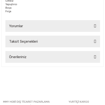
Cımbız
Yapıştırıcı
Boya
Fırça
Yorumlar
Taksit Seçenekleri
Bu ürüne ilk yorumu siz yapın!
Önerileriniz
Yorum Yaz
Bu ürünün fiyat bilgisi, resim, ürün açıklamalarında ve diğer
konularda yetersiz gördüğünüz noktaları öneri formunu
kullanarak tarafımıza iletebilirsiniz.
Görüş ve önerileriniz için teşekkür ederiz.
Ürün resmi kalitesiz, bozuk veya görüntülenemiyor.
Ürün açıklamasında eksik bilgiler bulunuyor.
MMY HOBİ DIŞ TİCARET PAZARLAMA
YURTİÇİ KARGO