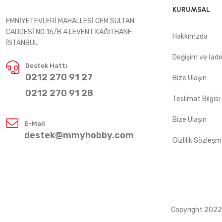
KURUMSAL
EMNİYETEVLERİ MAHALLESİ CEM SULTAN
CADDESİ NO:16/B 4.LEVENT KAĞITHANE
Hakkımzda
İSTANBUL
Değişim ve İad
Destek Hattı
0212 270 91 27
Bize Ulaşın
0212 270 91 28
Teslimat Bilgisi
Bize Ulaşın
E-Mail
destek@mmyhobby.com
Gizlilik Sözleşm
Copyright 2022 ©