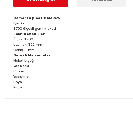
Demonte plastik maket.
İçerik
1:700 ölçekli gemi maketi
Teknik özellikler
Ölçek: 1:700
Uzunluk: 322 mm
Genişlik: mm
Gerekli Malzemeler
Maket bıçağı
Yan Keski
Cımbız
Yapıştırıcı
Boya
Fırça
Bu ürünün fiyat bilgisi, resim, ürün açıklamalarında ve diğer konul
Görüş ve önerileriniz için teşekkür ederiz.
Ürün resmi kalitesiz, bozuk veya görüntülenemiyor.