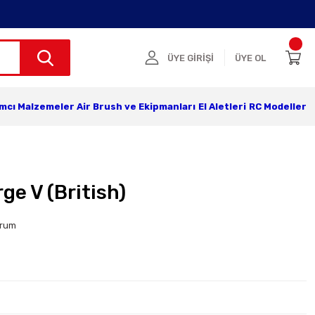
ÜYE GİRİŞİ
ÜYE OL
ımcı Malzemeler
Air Brush ve Ekipmanları
El Aletleri
RC Modeller
ge V (British)
orum