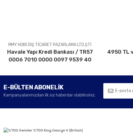
Ürün açıklamasında eksik bilgiler bulunuyor.
Ürün bilgilerinde hatalar bulunuyor.
Ürün fiyatı diğer sitelerden daha pahalı.
Bu ürüne benzer farklı alternatifler olmalı.
MMY HOBİ DIŞ TİCARET PAZARLAMA LTD.ŞTİ
Havale Yapı Kredi Bankası / TR57
4950 TL v
0006 7010 0000 0097 9539 40
E-BÜLTEN ABONELİK
Kampanyalarımızdan ilk siz haberdar olabilirsiniz.