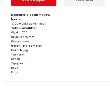
Demonte plastik maket.
İçerik
1:700 ölçekli gemi maketi
Teknik özellikler
Ölçek: 1:700
Uzunluk:375 mm
Genişlik: mm
Gerekli Malzemeler
Maket bıçağı
Yan Keski
Cımbız
Yapıştırıcı
Boya
Fırça
Bu ürünün fiyat bilgisi, resim, ürün açıklamalarında ve diğer konul
Görüş ve önerileriniz için teşekkür ederiz.
Ürün resmi kalitesiz, bozuk veya görüntülenemiyor.