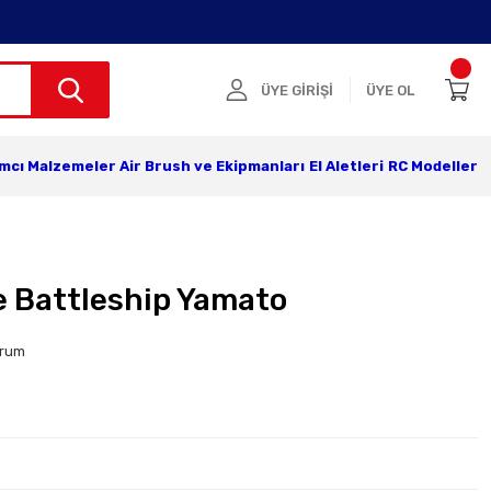
ÜYE GİRİŞİ
ÜYE OL
ımcı Malzemeler
Air Brush ve Ekipmanları
El Aletleri
RC Modeller
 Battleship Yamato
orum