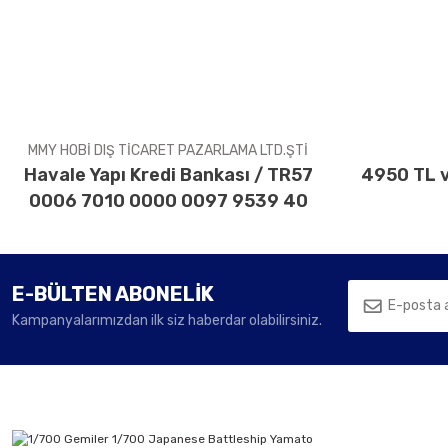
Ürün açıklamasında eksik bilgiler bulunuyor.
Ürün bilgilerinde hatalar bulunuyor.
Ürün fiyatı diğer sitelerden daha pahalı.
Bu ürüne benzer farklı alternatifler olmalı.
MMY HOBİ DIŞ TİCARET PAZARLAMA LTD.ŞTİ
Havale Yapı Kredi Bankası / TR57
4950 TL v
0006 7010 0000 0097 9539 40
E-BÜLTEN ABONELİK
Kampanyalarımızdan ilk siz haberdar olabilirsiniz.