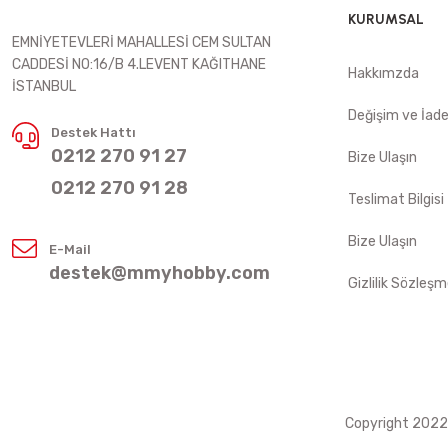
KURUMSAL
EMNİYETEVLERİ MAHALLESİ CEM SULTAN
CADDESİ NO:16/B 4.LEVENT KAĞITHANE
Hakkımzda
İSTANBUL
Değişim ve İad
Destek Hattı
0212 270 91 27
Bize Ulaşın
0212 270 91 28
Teslimat Bilgisi
Bize Ulaşın
E-Mail
destek@mmyhobby.com
Gizlilik Sözleşm
Copyright 2022 ©